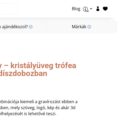
Blog


p
k ajándékozol?
Márkák
;
;
k ajándékozol?
Márkák
;
;
– kristályüveg trófea
 díszdobozban
binációja kiemeli a gravírozást ebben a
ben, mely szöveg, logó, kép és akár 3d
elhelyezését is lehetővé teszi.