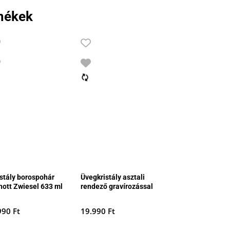
mékek
istály borospohár
Üvegkristály asztali
hott Zwiesel 633 ml
rendező gravírozással
990
Ft
19.990
Ft