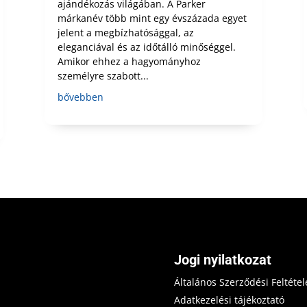
ajándékozás világában. A Parker
márkanév több mint egy évszázada egyet
jelent a megbízhatósággal, az
eleganciával és az időtálló minőséggel.
Amikor ehhez a hagyományhoz
személyre szabott...
bővebben
Jogi nyilatkozat
Általános Szerződési Feltétel
Adatkezelési tájékoztató