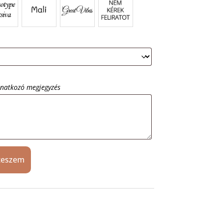
onatkozó megjegyzés
teszem