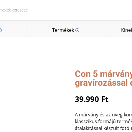
Termékek
Kine
;
;
Termékek
Kine
;
;
Con 5 márvány 
gravírozással
39.990
Ft
A márvány és az üveg kom
klasszikus formájú termék
átalakítással készült fotó 