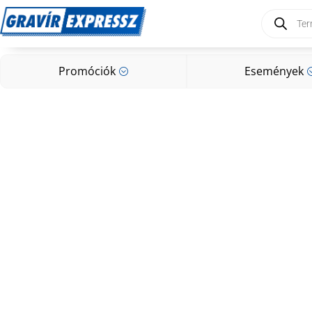
Products
search
Promóciók
Események
;
Promóciók
Események
;