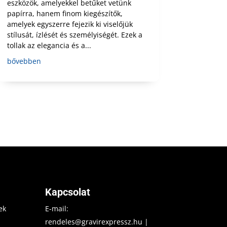
eszközök, amelyekkel betűket vetünk
papírra, hanem finom kiegészítők,
amelyek egyszerre fejezik ki viselőjük
stílusát, ízlését és személyiségét. Ezek a
tollak az elegancia és a...
bővebben
Kapcsolat
ek
E-mail:
rendeles@gravirexpressz.hu
|