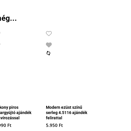
ég...
kony piros
Modern ezüst színű
hargyújtó ajándék
serleg 4.5116 ajándék
avírozással
felirattal
990
Ft
5.950
Ft