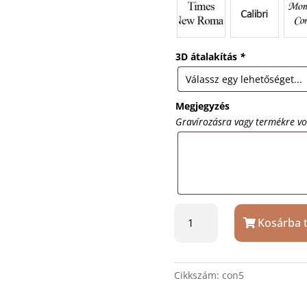
3D átalakítás
*
Megjegyzés
Gravírozásra vagy termékre v
Con
Kosárba 
5
márvány
-
kristályüveg
Cikkszám:
con5
trófea
gravírozással