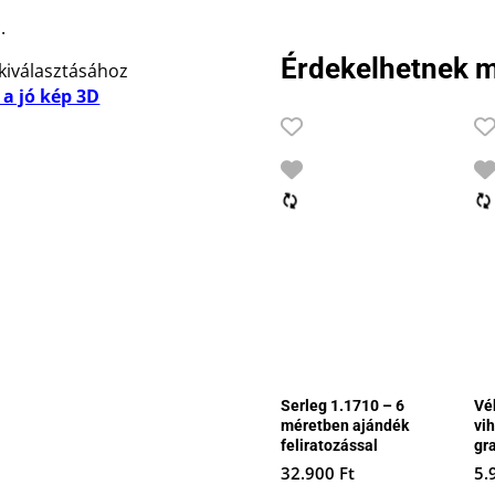
.
Érdekelhetnek m
kiválasztásához
 a jó kép 3D
Serleg 1.1710 – 6
Vé
méretben ajándék
vi
feliratozással
gr
32.900
Ft
5.