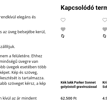
díszdobozban
Kapcsolódó ter
mennyiség
rendkívül elegáns és
s az üveg belsejébe kerül,
állítjuk.
 nem a felületére. Ehhez
ly minőségű üvegre van
yobb üvegek esetében több
 képet. Kép és szöveg,
rkesztését is tartalmazza.
Kék lakk Parker Sonnet
Kr
abb szöveget kérsz, a kép
golyóstoll gravírozással
Sc
n kívül az ár mindent
62.500
Ft
4.