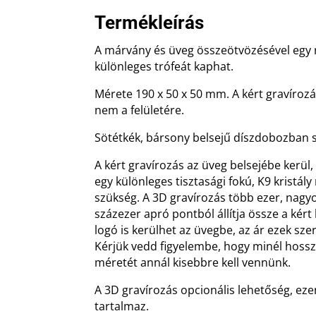
Termékleírás
A márvány és üveg összeötvözésével egy 
különleges trófeát kaphat.
Mérete 190 x 50 x 50 mm. A kért gravírozá
nem a felületére.
Sötétkék, bársony belsejű díszdobozban sz
A kért gravírozás az üveg belsejébe kerül,
egy különleges tisztasági fokú, K9 kristá
szükség. A 3D gravírozás több ezer, nag
százezer apró pontból állítja össze a kért
logó is kerülhet az üvegbe, az ár ezek sze
Kérjük vedd figyelembe, hogy minél hossz
méretét annál kisebbre kell vennünk.
A 3D gravírozás opcionális lehetőség, eze
tartalmaz.