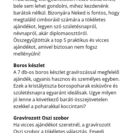
bele sem lehet gondolni, mihez kezdenénk
barátok nélkül. Bizonyára Neked is fontos, hogy
megtaláld cimboráid számára a tökéletes
ajándékot, legyen szó születésnapról,
névnapról, akár diplomaosztóról.
Összegyűjtöttük a top 5 praktikus és vicces
ajándékot, amivel biztosan nem fogsz
mellényúlni!
Boros készlet
A 7 db-os boros készlet gravírozással megfelelő
ajándék, ugyanis hasznos és személyes egyben.
Ezek a kristálytiszta borospoharak esküvőre és
születésnapra egyaránt ideálisak. Ugye milyen
jó lenne a következő baráti összejövetelen
ezekkel a poharakkal koccintani?
Gravírozott Oszi szobor
Ha vicces ajándékot szeretnél, a gravírozott
Oszi szobor a tökéletes választás. Egyedi