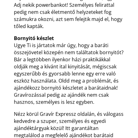
Adj nekik powerbankot! Személyes felirattal
pedig nem csak életmentő helyzeteket fog
számukra okozni, azt sem felejtik majd el, hogy
tőled kapták.
Bornyitó készlet
Ugye Ti is jártatok már úgy, hogy a baráti
összejövetel közepén nem találtatok bornyitót?
Bár a legtöbben ilyenkor házi praktikákkal
oldják meg a kívánt ital kinyitását, mégiscsak
egyszerűbb és gyorsabb lenne egy erre való
eszköz használata. Oldd meg a problémát, és
ajándékozz bornyitó készletet a barátaidnak!
Gravírozással pedig az ajándék nem csak
hasznos, személyes is lesz egyben.
Nézz körül Gravír Expressz oldalán, és válogass
kedvedre a szuper, személyes és egyedi
ajándéktárgyak közül! Itt garantáltan
megtalálod a megfelelő ajándékot barátaid