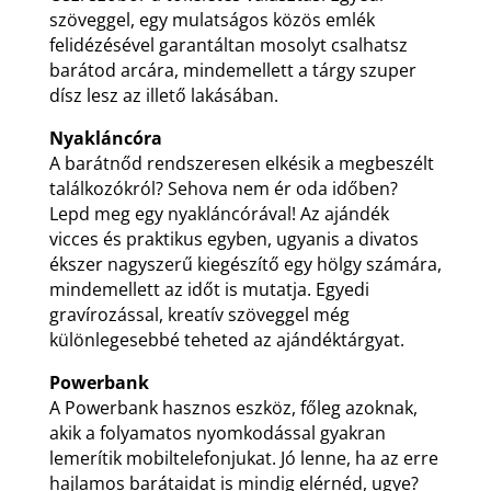
szöveggel, egy mulatságos közös emlék
felidézésével garantáltan mosolyt csalhatsz
barátod arcára, mindemellett a tárgy szuper
dísz lesz az illető lakásában.
Nyakláncóra
A barátnőd rendszeresen elkésik a megbeszélt
találkozókról? Sehova nem ér oda időben?
Lepd meg egy nyakláncórával! Az ajándék
vicces és praktikus egyben, ugyanis a divatos
ékszer nagyszerű kiegészítő egy hölgy számára,
mindemellett az időt is mutatja. Egyedi
gravírozással, kreatív szöveggel még
különlegesebbé teheted az ajándéktárgyat.
Powerbank
A Powerbank hasznos eszköz, főleg azoknak,
akik a folyamatos nyomkodással gyakran
lemerítik mobiltelefonjukat. Jó lenne, ha az erre
hajlamos barátaidat is mindig elérnéd, ugye?