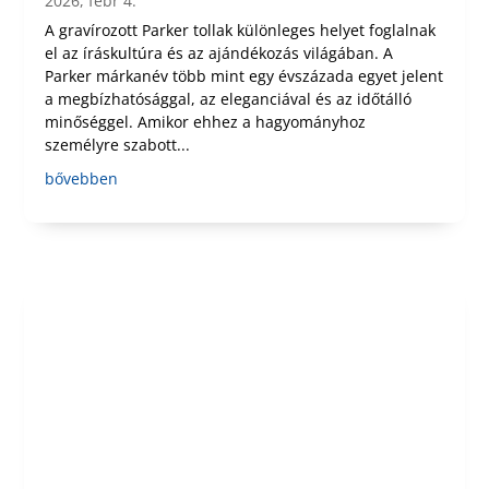
2026, febr 4.
A gravírozott Parker tollak különleges helyet foglalnak
el az íráskultúra és az ajándékozás világában. A
Parker márkanév több mint egy évszázada egyet jelent
a megbízhatósággal, az eleganciával és az időtálló
minőséggel. Amikor ehhez a hagyományhoz
személyre szabott...
bővebben