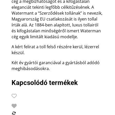
cég a megbízhatóságot és a kifogástalan
eleganciát tekinti legfőbb célkitűzésének. A
Watermant a “Szerződések tollának” is nevezik,
Magyarország EU csatlakozását is ilyen tollal
írták alá. Az 1884-ben alapított, luxus tollairól
és kifogástalan minőségéről ismert Waterman
cég egyik limitált kiadású modellje.
A kért felirat a toll felső részére kerül, lézerrel
készül.
Két év gyártói garanciával a gyártásból adódó
meghibásodásokra.
Kapcsolódó termékek