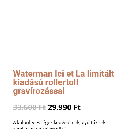
Waterman Ici et La limitált
kiadású rollertoll
gravírozással
Original
Current
33.600
Ft
29.990
Ft
price
price
was:
is:
A különlegességek kedvelőinek, gyűjtőknek
33.600 Ft.
29.990 Ft.
ajánljuk ezt a rollertollat.