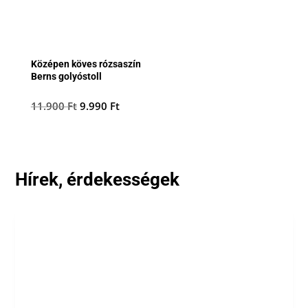
Középen köves rózsaszín
Berns golyóstoll
Original
Current
11.900
Ft
9.990
Ft
price
price
was:
is:
11.900 Ft.
9.990 Ft.
Hírek, érdekességek