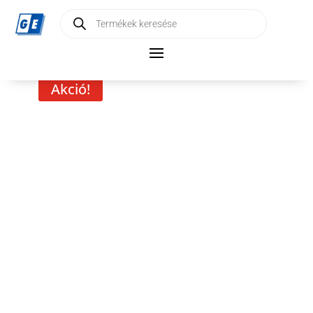
Products
search
Akció!