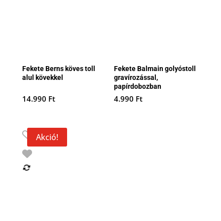
Fekete Berns köves toll
Fekete Balmain golyóstoll
alul kövekkel
gravírozással,
papírdobozban
14.990
Ft
4.990
Ft
Akció!