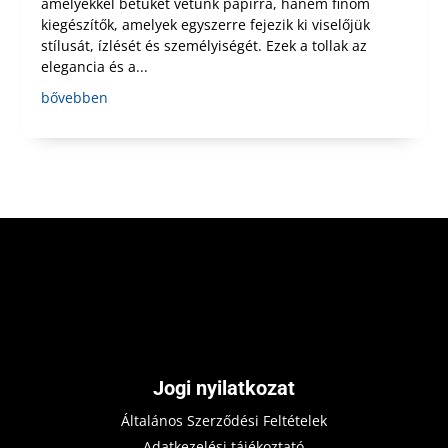
amelyekkel betűket vetünk papírra, hanem finom
kiegészítők, amelyek egyszerre fejezik ki viselőjük
stílusát, ízlését és személyiségét. Ezek a tollak az
elegancia és a...
bővebben
Jogi nyilatkozat
Általános Szerződési Feltételek
Adatkezelési tájékoztató