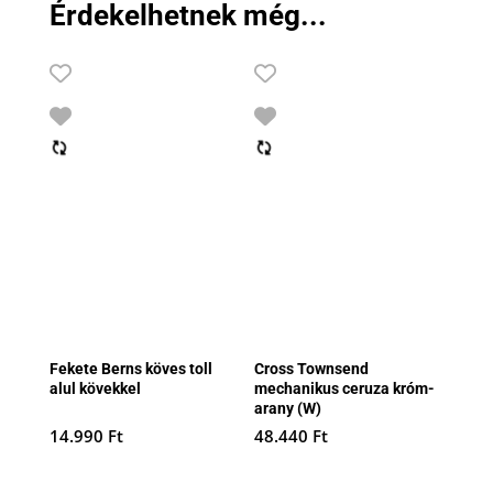
Érdekelhetnek még...
Fekete Berns köves toll
Cross Townsend
alul kövekkel
mechanikus ceruza króm-
arany (W)
14.990
Ft
48.440
Ft