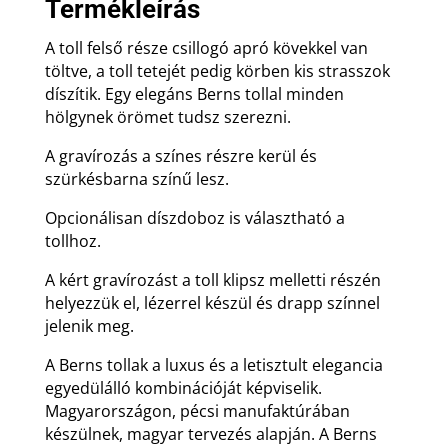
Termékleírás
A toll felső része csillogó apró kövekkel van
töltve, a toll tetejét pedig körben kis strasszok
díszítik. Egy elegáns Berns tollal minden
hölgynek örömet tudsz szerezni.
A gravírozás a színes részre kerül és
szürkésbarna színű lesz.
Opcionálisan díszdoboz is választható a
tollhoz.
A kért gravírozást a toll klipsz melletti részén
helyezzük el, lézerrel készül és drapp színnel
jelenik meg.
A Berns tollak a luxus és a letisztult elegancia
egyedülálló kombinációját képviselik.
Magyarországon, pécsi manufaktúrában
készülnek, magyar tervezés alapján. A Berns