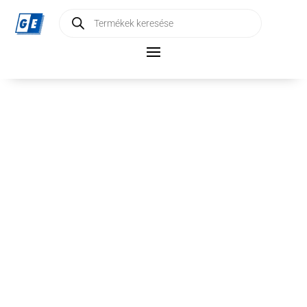
Products
search