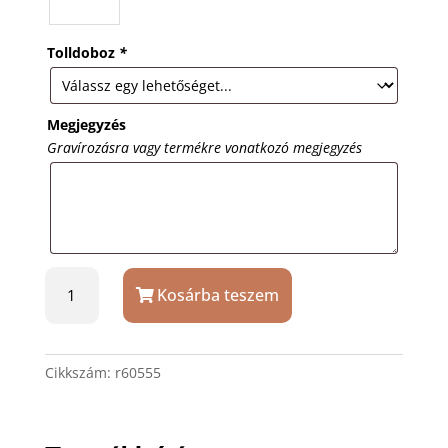
Tolldoboz
*
Megjegyzés
Gravírozásra vagy termékre vonatkozó megjegyzés
Pink
Kosárba teszem
Berns
toll
felül
kövekkel,
Cikkszám:
r60555
gravírozással
mennyiség