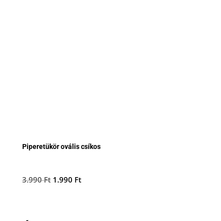
Piperetükör ovális csíkos
Original
Current
3.990
Ft
1.990
Ft
price
price
was:
is:
3.990 Ft.
1.990 Ft.