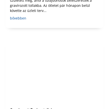
született meg, ahol a tulajdonosok beleszerettek a
gravírozott tollakba. Az ötletet pár hónapon belül
követte az üzleti terv...
bővebben