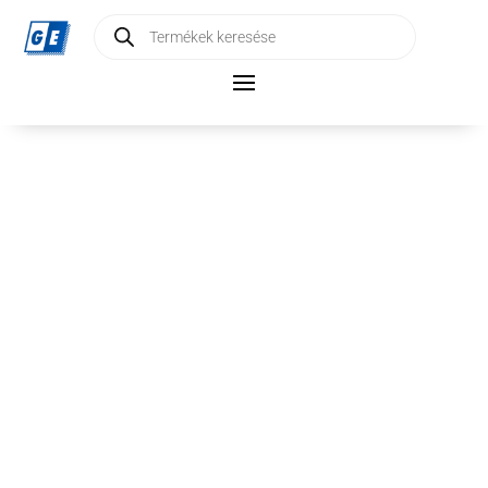
Products
search