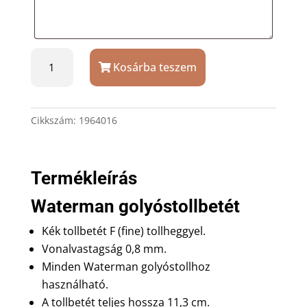
Kék
Kosárba teszem
F
Waterman
golyóstollbetét
mennyiség
Cikkszám:
1964016
Termékleírás
Waterman golyóstollbetét
Kék tollbetét F (fine) tollheggyel.
Vonalvastagság 0,8 mm.
Minden Waterman golyóstollhoz
használható.
A tollbetét teljes hossza 11,3 cm.