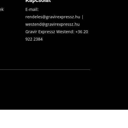
ek
E-mail:
rendeles@gravirexpressz.hu
|
westend@gravirexpressz.hu
Gravír Expressz Westend:
+36 20
922 2384