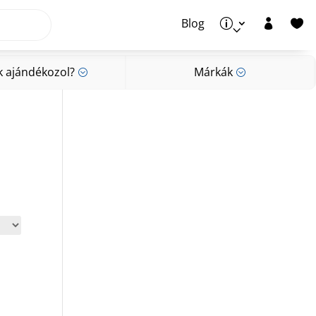
Blog
p


k ajándékozol?
Márkák
;
;
k ajándékozol?
Márkák
;
;