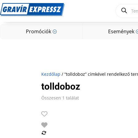
Products
search
Promóciók
Események
;
Promóciók
Események
;
Kezdőlap
/ “tolldoboz” címkével rendelkező te
tolldoboz
Összesen 1 találat