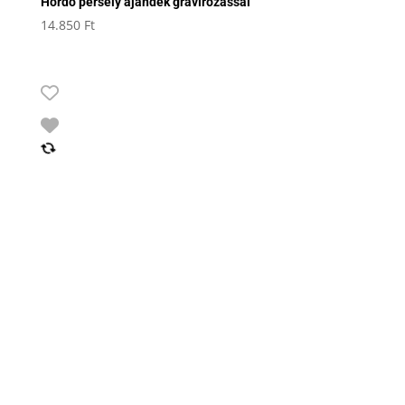
Hordó persely ajándék gravírozással
14.850
Ft