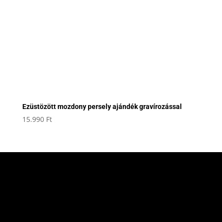
Ezüstözött mozdony persely ajándék gravírozással
15.990
Ft