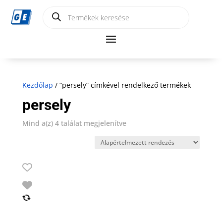
Products
search
Kezdőlap
/ “persely” címkével rendelkező termékek
persely
Mind a(z) 4 találat megjelenítve