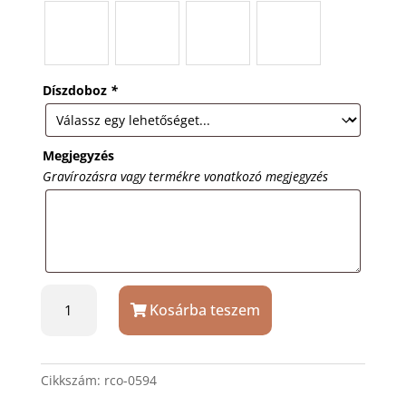
Díszdoboz
*
Megjegyzés
Gravírozásra vagy termékre vonatkozó megjegyzés
Réz
Kosárba teszem
fedeles
iránytű
45
mm
Cikkszám:
rco-0594
ajándék