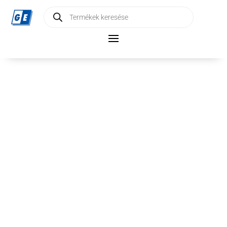
Products
search