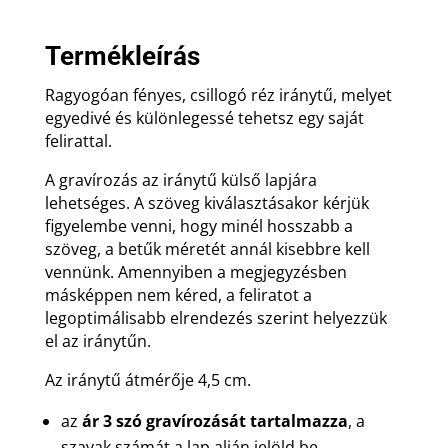
gravírozással
mennyiség
Termékleírás
Ragyogóan fényes, csillogó réz iránytű, melyet
egyedivé és különlegessé tehetsz egy saját
felirattal.
A gravírozás az iránytű külső lapjára
lehetséges. A szöveg kiválasztásakor kérjük
figyelembe venni, hogy minél hosszabb a
szöveg, a betűk méretét annál kisebbre kell
vennünk. Amennyiben a megjegyzésben
másképpen nem kéred, a feliratot a
legoptimálisabb elrendezés szerint helyezzük
el az iránytűn.
Az iránytű átmérője 4,5 cm.
az
ár 3 szó gravírozását tartalmazza
, a
szavak számát a lap alján jelöld be