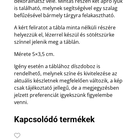
dekorálhatsz vele. Mintás részén két apró lyuk
is található, melynek segítségével egy szalag
befűzésével bármely tárgyra felakasztható.
A kért feliratot a tábla minta nélküli részére
helyezzük el, lézerrel készül és sötétszürke
színnel jelenik meg a táblán.
Mérete 5×3,5 cm.
Igény esetén a táblához díszdoboz is
rendelhető, melynek színe és kivitelezése az
aktuális készletnek megfelelően változik, a kép
csak tájékoztató jellegű, de a megjegyzésben
jelzett preferenciát igyekszünk figyelembe
venni.
Kapcsolódó termékek