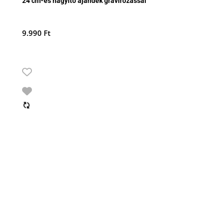
24 cm-es nagyító ajándék gravírozással
9.990
Ft