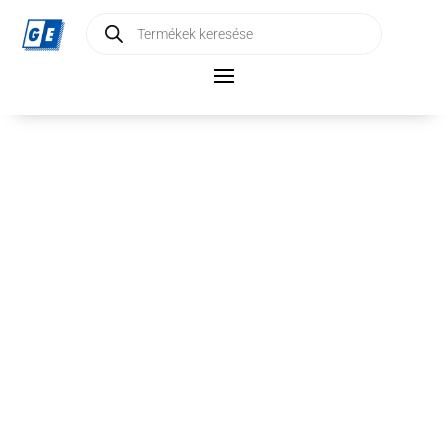
Products
search