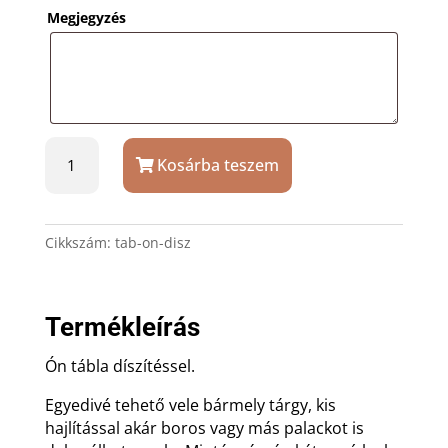
Megjegyzés
Ón
Kosárba teszem
tábla
díszítéssel
mennyiség
Cikkszám:
tab-on-disz
Termékleírás
Ón tábla díszítéssel.
Egyedivé tehető vele bármely tárgy, kis
hajlítással akár boros vagy más palackot is