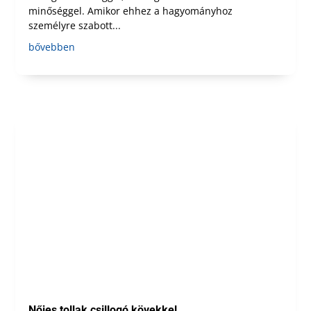
minőséggel. Amikor ehhez a hagyományhoz
személyre szabott...
bővebben
Nőies tollak csillogó kövekkel