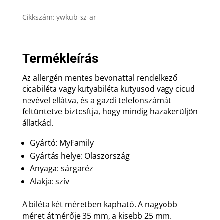
bevonatos
sárgaréz
Cikkszám:
ywkub-sz-ar
szív
mennyiség
Termékleírás
Az allergén mentes bevonattal rendelkező
cicabiléta vagy kutyabiléta kutyusod vagy cicud
nevével ellátva, és a gazdi telefonszámát
feltüntetve biztosítja, hogy mindig hazakerüljön
állatkád.
Gyártó: MyFamily
Gyártás helye: Olaszország
Anyaga: sárgaréz
Alakja: szív
A biléta két méretben kapható. A nagyobb
méret átmérője 35 mm, a kisebb 25 mm.