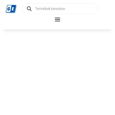
Products
search