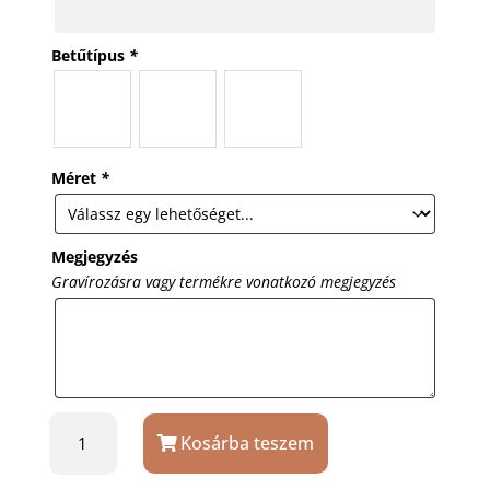
Betűtípus
*
Méret
*
Megjegyzés
Gravírozásra vagy termékre vonatkozó megjegyzés
Kutyabiléta
Kosárba teszem
cicabiléta
aranyszín