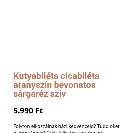
Kutyabiléta cicabiléta
aranyszín bevonatos
sárgaréz szív
5.990
Ft
Folyton elkószálnak házi kedvenceid? Tudd őket
biztonságban! Saját feliratos, gravírozott