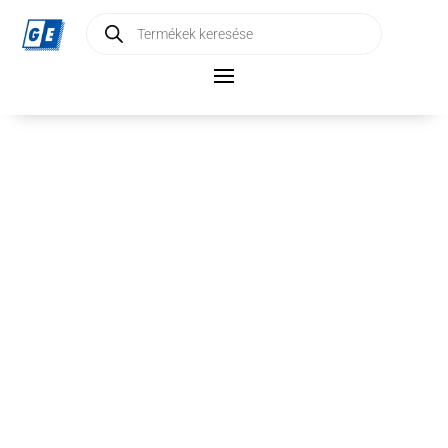
Products
search