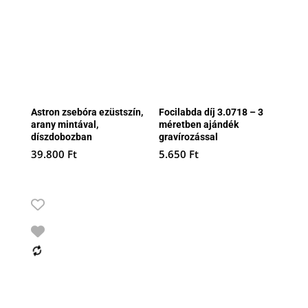
Astron zsebóra ezüstszín,
Focilabda díj 3.0718 – 3
arany mintával,
méretben ajándék
díszdobozban
gravírozással
39.800
Ft
5.650
Ft