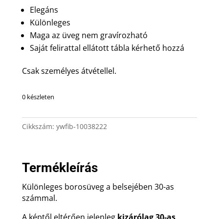
Elegáns
Különleges
Maga az üveg nem gravírozható
Saját felirattal ellátott tábla kérhető hozzá
Csak személyes átvétellel.
0 készleten
Cikkszám:
ywfib-10038222
Termékleírás
Különleges borosüveg a belsejében 30-as
számmal.
A képtől eltérően jelenleg
kizárólag 30-as