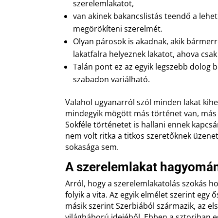
szerelemlakatot,
van akinek bakancslistás teendő a lehet
megörökíteni szerelmét.
Olyan párosok is akadnak, akik bármer
lakatfalra helyeznek lakatot, ahova csak
Talán pont ez az egyik legszebb dolog 
szabadon variálható.
Valahol ugyanarról szól minden lakat kih
mindegyik mögött más történet van, más 
Sokféle történetet is hallani ennek kapcsá
nem volt ritka a titkos szeretőknek üzenet
sokasága sem.
A szerelemlakat hagyomán
Arról, hogy a szerelemlakatolás szokás 
folyik a vita. Az egyik elmélet szerint egy
másik szerint Szerbiából származik, az e
világháború idejéből. Ebben a sztoriban e