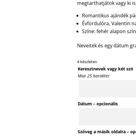
megtarthatjátok vagy ki i
Romantikus ajándék pá
Évfordulóra, Valentin n
Színe: fehér alapon szí
Neveitek és egy dátum gr
4 készleten
Keresztnevek vagy két szó
Max 25 karakter
Dátum – opcionális
Szöveg a másik oldalra – op