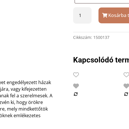
Virágos
Kosárba 
fehér
szerelemlakat
gravírozással
mennyiség
Cikkszám:
1500137
Kapcsolódó ter
yet engedélyezett házak
tjára, vagy kifejezetten
tanak fel a szerelmesek. A
ezvén ki, hogy örökre
yre, mely mindkettőtök
őtöknek emlékezetes