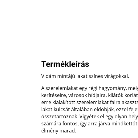
Termékleírás
Vidám mintájú lakat színes virágokkal.
A szerelemlakat egy régi hagyomány, mel
kerítéseire, városok hídjaira, kilátók korlá
erre kialakított szerelemlakat falra akasz
lakat kulcsát általában eldobják, ezzel fej
összetartoznak. Vigyétek el egy olyan hel
számára fontos, így arra járva mindkett
élmény marad.