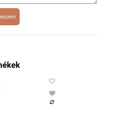
teszem
mékek