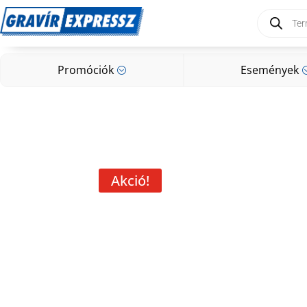
Products
search
Promóciók
Események
;
Promóciók
Események
;
Akció!