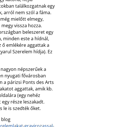
itokban találkozgatnak egy
k, arról nem szól a fáma.
 még mielőtt elmegy,
m megy vissza hozza.
gországban beleszeret egy
, minden este a hídnál,
 ő emlékére aggattak a
yarul Szerelem hídja). Ez
k nagyon népszerűek a
en nyugati fővárosban
n a párizsi Ponts des Arts
 lakatot aggattak, amik kb.
oldalára (egy nehéz
t egy része leszakadt.
s le is szedték őket.
z blog
erelemlakat-gravirozassal-