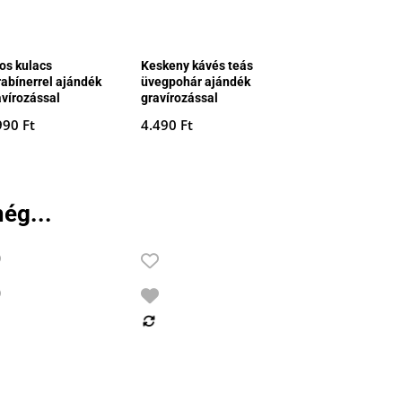
ros kulacs
Keskeny kávés teás
rabínerrel ajándék
üvegpohár ajándék
avírozással
gravírozással
990
Ft
4.490
Ft
ég...