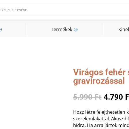
Termékek
Kine
;
;
Termékek
Kine
;
;
Virágos fehér
gravírozással
Origin
5.990
Ft
4.790
F
price
was:
Hozz létre felejthetetlen
5.990 F
szerelemlakattal. Akaszd fe
hídra. Ha arra jártok mind