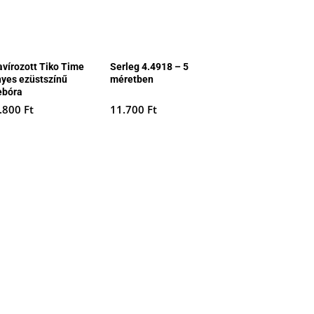
avírozott Tiko Time
Serleg 4.4918 – 5
nyes ezüstszínű
méretben
ebóra
.800
Ft
11.700
Ft