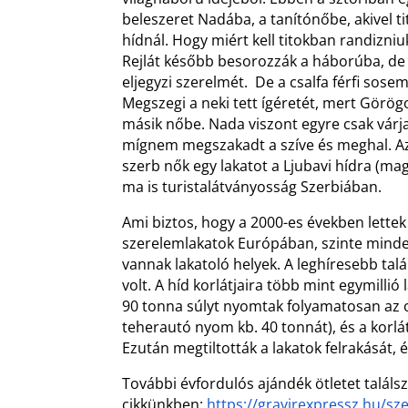
beleszeret Nadába, a tanítónőbe, akivel t
hídnál. Hogy miért kell titokban randizniu
Rejlát később besorozzák a háborúba, de
eljegyzi szerelmét. De a csalfa férfi sose
Megszegi a neki tett ígéretét, mert Görö
másik nőbe. Nada viszont egyre csak várja
mígnem megszakadt a szíve és meghal. Az
szerb nők egy lakatot a Ljubavi hídra (mag
ma is turistalátványosság Szerbiában.
Ami biztos, hogy a 2000-es években lette
szerelemlakatok Európában, szinte mind
vannak lakatoló helyek. A leghíresebb talá
volt. A híd korlátjaira több mint egymillió
90 tonna súlyt nyomtak folyamatosan az 
teherautó nyom kb. 40 tonnát), és a korlá
Ezután megtiltották a lakatok felrakását, é
További évfordulós ajándék ötletet találs
cikkünkben:
https://gravirexpressz.hu/sz