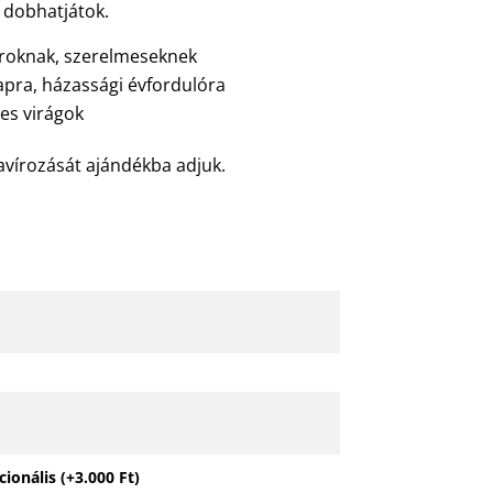
s dobhatjátok.
roknak, szerelmeseknek
apra, házassági évfordulóra
nes virágok
avírozását ajándékba adjuk.
cionális
(+
3.000
Ft
)