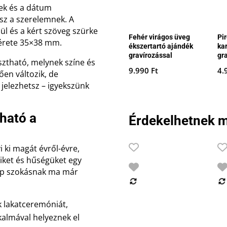
ek és a dátum
asz a szerelemnek. A
ül és a kért szöveg szürke
Fehér virágos üveg
Pi
mérete 35×38 mm.
ékszertartó ajándék
ka
gravírozással
gr
sztható, melynek színe és
9.990
Ft
4.
ően változik, de
jelezhetsz – igyekszünk
ható a
Érdekelhetnek m
 ki magát évről-évre,
iket és hűségüket egy
zép szokásnak ma már
k lakatceremóniát,
kalmával helyeznek el