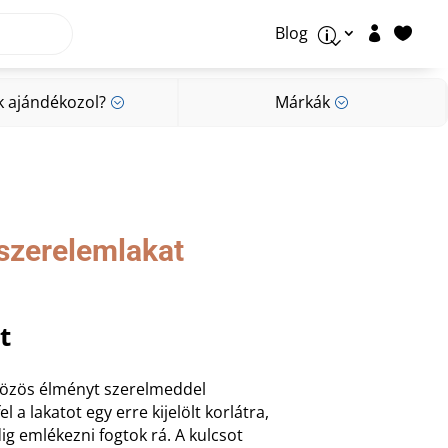
Blog


p
k ajándékozol?
Márkák
;
;
k ajándékozol?
Márkák
;
;
 szerelemlakat
al
Current
t
price
is:
 közös élményt szerelmeddel
t.
4.790 Ft.
l a lakatot egy erre kijelölt korlátra,
ig emlékezni fogtok rá. A kulcsot