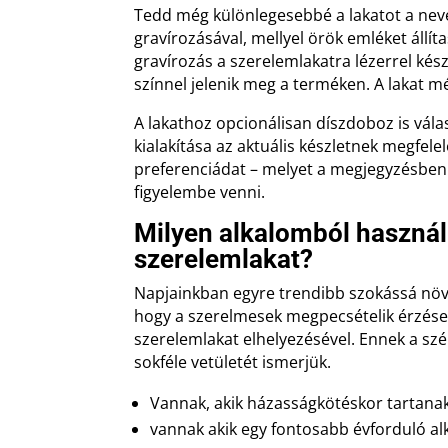
Tedd még különlegesebbé a lakatot a nev
gravírozásával, mellyel örök emléket állít
gravírozás a szerelemlakatra lézerrel kész
színnel jelenik meg a terméken. A lakat 
A lakathoz opcionálisan díszdoboz is vála
kialakítása az aktuális készletnek megfelel
preferenciádat – melyet a megjegyzésben 
figyelembe venni.
Milyen alkalomból használ
szerelemlakat?
Napjainkban egyre trendibb szokássá növi
hogy a szerelmesek megpecsételik érzése
szerelemlakat elhelyezésével. Ennek a s
sokféle vetületét ismerjük.
Vannak, akik házasságkötéskor tartana
vannak akik egy fontosabb évforduló al