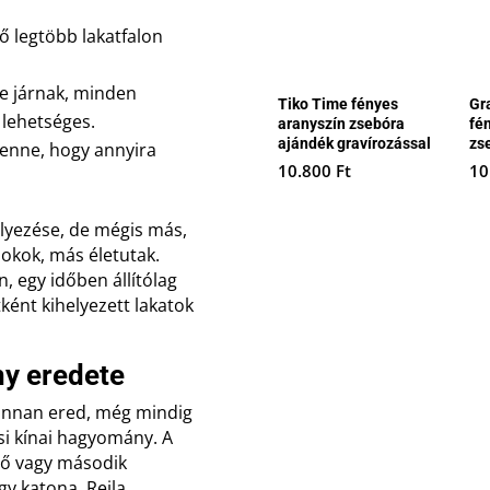
ő legtöbb lakatfalon
re járnak, minden
Tiko Time fényes
Gr
 lehetséges.
aranyszín zsebóra
fé
ajándék gravírozással
zs
benne, hogy annyira
10.800
Ft
10
elyezése, de mégis más,
okok, más életutak.
n, egy időben állítólag
ként kihelyezett lakatok
y eredete
honnan ered, még mindig
 ősi kínai hagyomány. A
lső vagy második
gy katona, Rejla