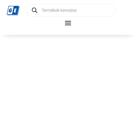
Products
search