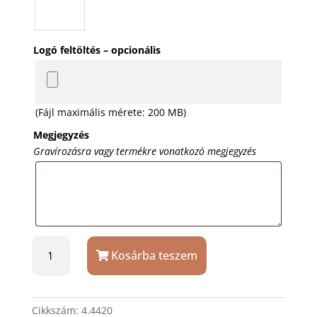
Logó feltöltés – opcionális
(Fájl maximális mérete: 200 MB)
Megjegyzés
Gravírozásra vagy termékre vonatkozó megjegyzés
Füles
Kosárba teszem
serleg
4.4420
ajándék
gravírozással
Cikkszám:
4.4420