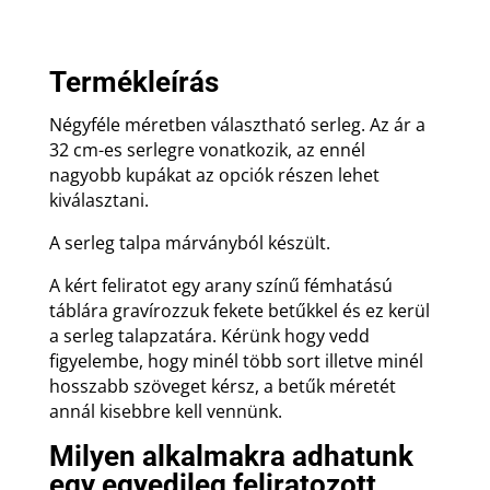
4
méretben
mennyiség
Termékleírás
Négyféle méretben választható serleg. Az ár a
32 cm-es serlegre vonatkozik, az ennél
nagyobb kupákat az opciók részen lehet
kiválasztani.
A serleg talpa márványból készült.
A kért feliratot egy arany színű fémhatású
táblára gravírozzuk fekete betűkkel és ez kerül
a serleg talapzatára. Kérünk hogy vedd
figyelembe, hogy minél több sort illetve minél
hosszabb szöveget kérsz, a betűk méretét
annál kisebbre kell vennünk.
Milyen alkalmakra adhatunk
egy egyedileg feliratozott