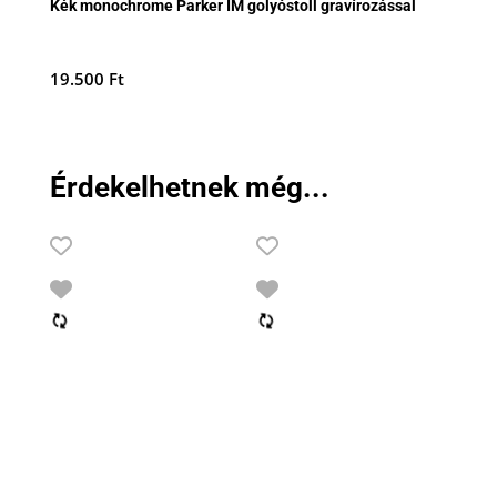
Kék monochrome Parker IM golyóstoll gravírozással
19.500
Ft
Érdekelhetnek még...