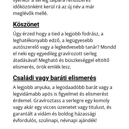
ilyenkor a serleg talpára rendszeres
időközönként kerül rá az új név a már
meglévők mellé.
Köszönet
Úgy érzed hogy a tied a legjobb fodrász, a
leghatékonyabb edző, a legügyesebb
autószerelő vagy a legkedvesebb tanár? Mondd
el neki egy egyedileg gravírozott serleg
átadásával! Megható és büszkeséggel eltöltő
elismerés, örök emlék lesz.
Családi vagy baráti elismerés
A legjobb anyuka, a legodaadóbb barát vagy a
legvidámabb após is figyelmet és elismerést
érdemel. Gravíroztass a serlegre egy komoly
vagy akár egy vicces üzenetet vagy titulust, és
garantált a vidám és boldog házassági
évfordulós, szülinapi, névnapi ajándék!