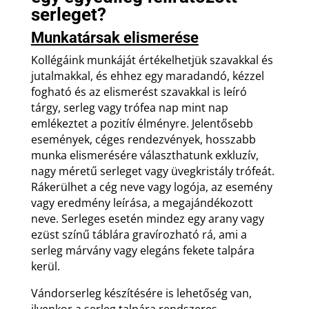
serleget?
Munkatársak elismerése
Kollégáink munkáját értékelhetjük szavakkal és
jutalmakkal, és ehhez egy maradandó, kézzel
fogható és az elismerést szavakkal is leíró
tárgy, serleg vagy trófea nap mint nap
emlékeztet a pozitív élményre. Jelentősebb
események, céges rendezvények, hosszabb
munka elismerésére választhatunk exkluzív,
nagy méretű serleget vagy üvegkristály trófeát.
Rákerülhet a cég neve vagy logója, az esemény
vagy eredmény leírása, a megajándékozott
neve. Serleges esetén mindez egy arany vagy
ezüst színű táblára gravírozható rá, ami a
serleg márvány vagy elegáns fekete talpára
kerül.
Vándorserleg készítésére is lehetőség van,