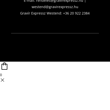
E-mail:
rendeles@gravirexpressz.hu
|
westend@gravirexpressz.hu
Gravír Expressz Westend:
+36 20 922 2384
0