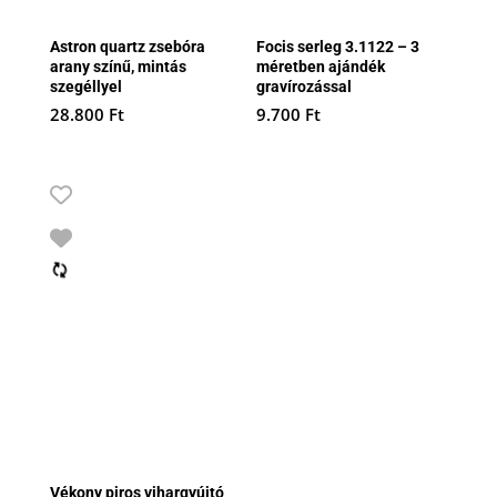
Astron quartz zsebóra
Focis serleg 3.1122 – 3
arany színű, mintás
méretben ajándék
szegéllyel
gravírozással
28.800
Ft
9.700
Ft
Vékony piros vihargyújtó