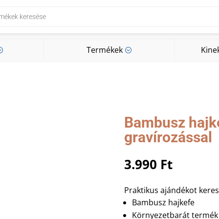
Termékek
Kine
;
;
Termékek
Kine
;
;
Bambusz hajk
gravírozással
3.990
Ft
Praktikus ajándékot kere
Bambusz hajkefe
Környezetbarát termék