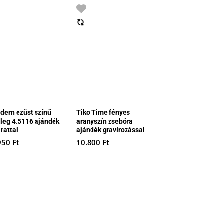
dern ezüst színű
Tiko Time fényes
rleg 4.5116 ajándék
aranyszín zsebóra
irattal
ajándék gravírozással
950
Ft
10.800
Ft