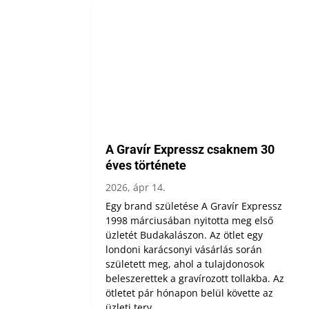
A Gravír Expressz csaknem 30
éves története
2026, ápr 14.
Egy brand születése A Gravír Expressz
1998 márciusában nyitotta meg első
üzletét Budakalászon. Az ötlet egy
londoni karácsonyi vásárlás során
született meg, ahol a tulajdonosok
beleszerettek a gravírozott tollakba. Az
ötletet pár hónapon belül követte az
üzleti terv...