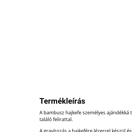
Termékleírás
A bambusz hajkefe személyes ajándékká t
találó felirattal.
A gravírozás a hajkefére lézerrel készül és