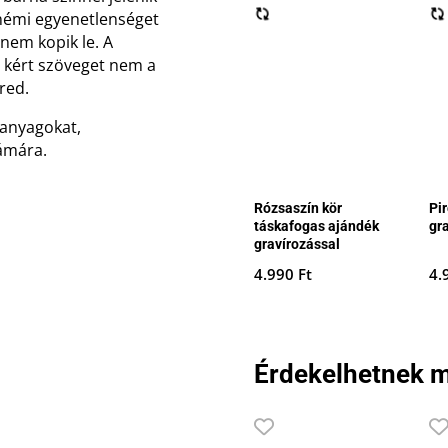
 némi egyenetlenséget
nem kopik le. A
 kért szöveget nem a
red.
 anyagokat,
ámára.
Rózsaszín kör
Pir
táskafogas ajándék
gr
gravírozással
4.990
Ft
4.
Érdekelhetnek m