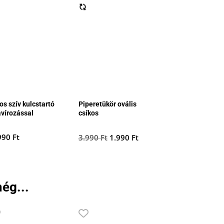
os szív kulcstartó
Piperetükör ovális
avírozással
csíkos
990
Ft
Original
Current
3.990
Ft
1.990
Ft
price
price
was:
is:
3.990 Ft.
1.990 Ft.
ég...