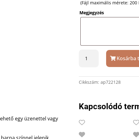
(Fájl maximális mérete: 200
Megjegyzés
Bambusz
Kosárba 
hajkefe
ajándék
gravírozással
mennyiség
Cikkszám:
ap722128
Kapcsolódó ter
ehető egy üzenettel vagy
 barna színnel jelenik