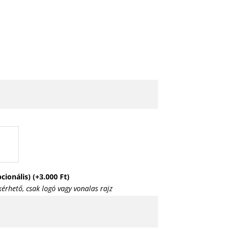
pcionális)
(+
3.000
Ft
)
érhető, csak logó vagy vonalas rajz