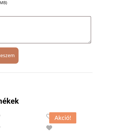
 MB)
teszem
mékek
Akció!