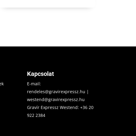
Kapcsolat
ek
E-mail:
rendeles@gravirexpressz.hu
|
westend@gravirexpressz.hu
Gravír Expressz Westend:
+36 20
922 2384