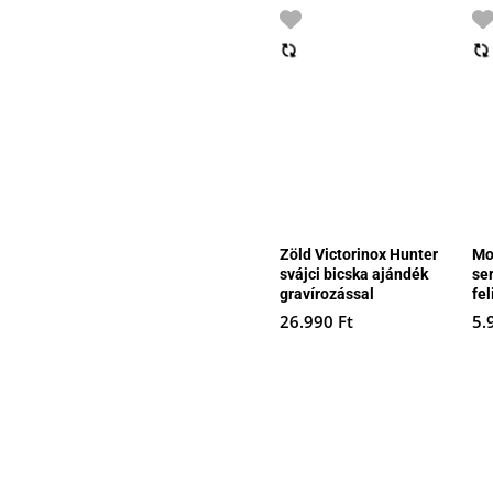
Zöld Victorinox Hunter
Mo
svájci bicska ajándék
se
gravírozással
fel
26.990
Ft
5.