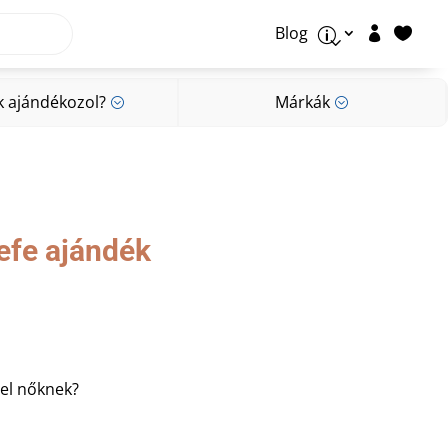
Blog


p
k ajándékozol?
Márkák
;
;
k ajándékozol?
Márkák
;
;
efe ajándék
sel nőknek?