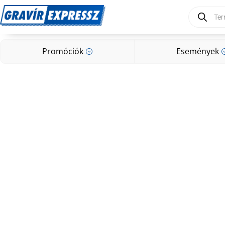
Products
search
Promóciók
Események
;
Promóciók
Események
;