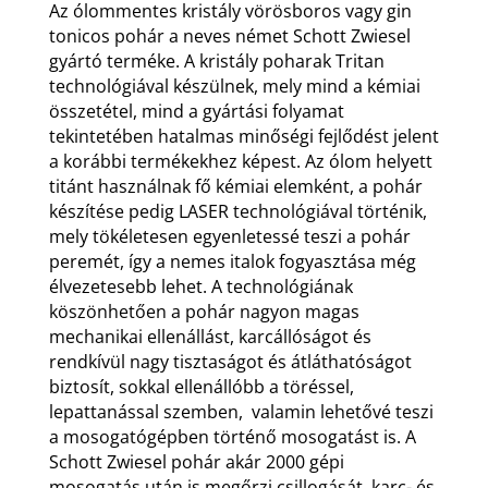
Az ólommentes kristály vörösboros vagy gin
tonicos pohár a neves német Schott Zwiesel
gyártó terméke. A kristály poharak Tritan
technológiával készülnek, mely mind a kémiai
összetétel, mind a gyártási folyamat
tekintetében hatalmas minőségi fejlődést jelent
a korábbi termékekhez képest. Az ólom helyett
titánt használnak fő kémiai elemként, a pohár
készítése pedig LASER technológiával történik,
mely tökéletesen egyenletessé teszi a pohár
peremét, így a nemes italok fogyasztása még
élvezetesebb lehet. A technológiának
köszönhetően a pohár nagyon magas
mechanikai ellenállást, karcállóságot és
rendkívül nagy tisztaságot és átláthatóságot
biztosít, sokkal ellenállóbb a töréssel,
lepattanással szemben, valamin lehetővé teszi
a mosogatógépben történő mosogatást is. A
Schott Zwiesel pohár akár 2000 gépi
mosogatás után is megőrzi csillogását, karc- és