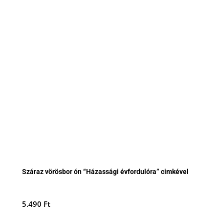
Száraz vörösbor ón “Házassági évfordulóra” cimkével
5.490
Ft