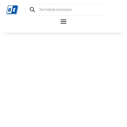
Products
search