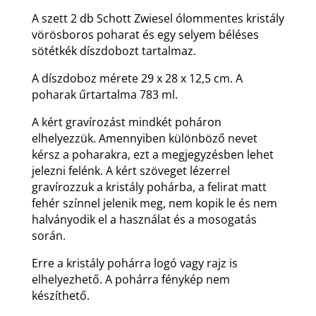
A szett 2 db Schott Zwiesel ólommentes kristály
vörösboros poharat és egy selyem béléses
sötétkék díszdobozt tartalmaz.
A díszdoboz mérete 29 x 28 x 12,5 cm. A
poharak űrtartalma 783 ml.
A kért gravírozást mindkét poháron
elhelyezzük. Amennyiben különböző nevet
kérsz a poharakra, ezt a megjegyzésben lehet
jelezni felénk. A kért szöveget lézerrel
gravírozzuk a kristály pohárba, a felirat matt
fehér színnel jelenik meg, nem kopik le és nem
halványodik el a használat és a mosogatás
során.
Erre a kristály pohárra logó vagy rajz is
elhelyezhető. A pohárra fénykép nem
készíthető.