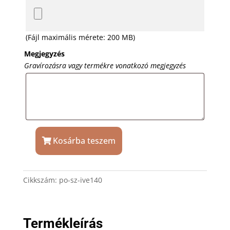
(Fájl maximális mérete: 200 MB)
Megjegyzés
Gravírozásra vagy termékre vonatkozó megjegyzés
Kosárba teszem
Kristály
vörösboros/gin
tonic
Cikkszám:
po-sz-ive140
szett
díszdobozban
gravírozással
mennyiség
Termékleírás