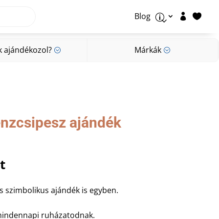
Blog


p
k ajándékozol?
Márkák
;
;
k ajándékozol?
Márkák
;
;
énzcsipesz ajándék
al
Current
t
price
is:
s szimbolikus ajándék is egyben.
t.
3.990 Ft.
 mindennapi ruházatodnak.