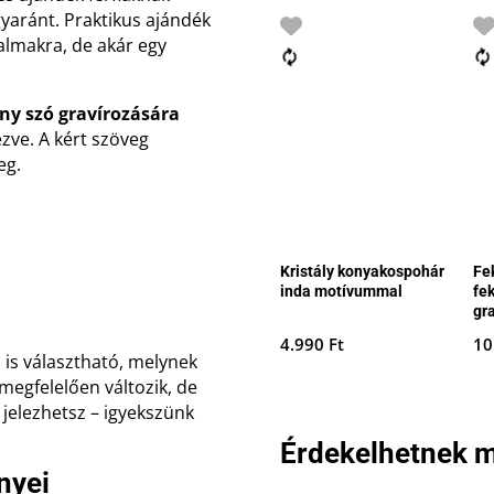
yaránt. Praktikus ajándék
almakra, de akár egy
y szó gravírozására
zve. A kért szöveg
eg.
Kristály konyakospohár
Fe
inda motívummal
fek
gr
4.990
Ft
10
is választható, melynek
 megfelelően változik, de
jelezhetsz – igyekszünk
Érdekelhetnek m
nyei