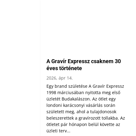
A Gravír Expressz csaknem 30
éves története
2026, ápr 14.
Egy brand születése A Gravír Expressz
1998 márciusában nyitotta meg első
üzletét Budakalászon. Az ötlet egy
londoni karácsonyi vásárlás során
született meg, ahol a tulajdonosok
beleszerettek a gravírozott tollakba. Az
ötletet pár hónapon belül követte az
üzleti terv...