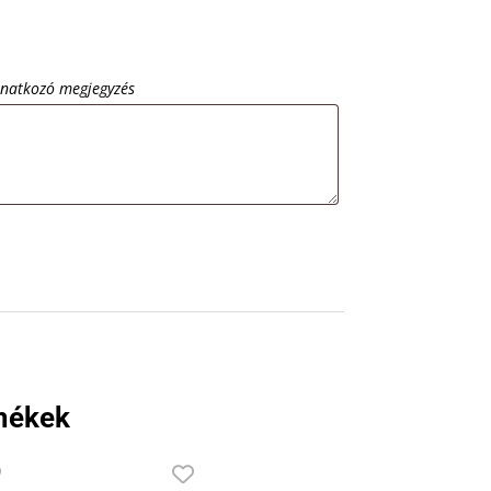
onatkozó megjegyzés
mékek