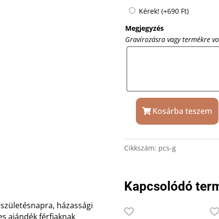
Kérek!
(+
690
Ft
)
Megjegyzés
Gravírozásra vagy termékre v
Kosárba teszem
Golyós
acél
pénzcsipesz
Cikkszám:
pcs-g
ajándék
gravírozással
mennyiség
Kapcsolódó ter
 születésnapra, házassági
es ajándék férfiaknak