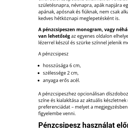
születésnapra, névnapra, apák napjára eg
apának, apósnak és fiúknak, nem csak alk
kedves hétköznapi meglepetésként is.
A pénzcsipeszen monogram, vagy néhán
van lehetőség
az egyenes oldalon elhelye
lézerrel készül és szürke színnel jelenik m
A pénzcsipesz
hosszúsága 6 cm,
szélessége 2 cm,
anyaga erős acél.
A pénzcsipeszhez opcionálisan díszdoboz 
színe és kialakítása az aktuális készletnek
preferenciádat – melyet a megjegyzésben 
figyelembe venni.
Pénzcsipesz használat elő