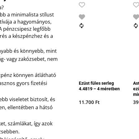
a?
b a minimalista stílust
atívája a hagyományos,
A pénzcsipesz legfőbb
rés a készpénzhez és a
nyabb és könnyebb, mint
ág- vagy zakózsebet, nem
zpénz könnyen átlátható
sznos gyors fizetési
Ezüst füles serleg
As
4.4819 – 4 méretben
ez
mi
b viseletet biztosít, és
11.700
Ft
39
n, ellentétben a hátsó
et, számlákat, így azok
zsebben.