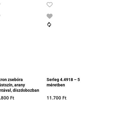
tron zsebóra
Serleg 4.4918 – 5
üstszín, arany
méretben
ntával, díszdobozban
.800
Ft
11.700
Ft