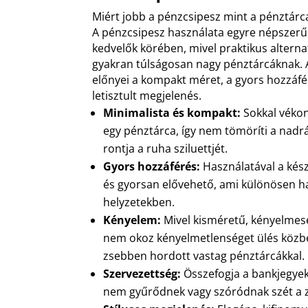
Miért jobb a pénzcsipesz mint a pénztárc
A pénzcsipesz használata egyre népszerűb
kedvelők körében, mivel praktikus altern
gyakran túlságosan nagy pénztárcáknak. 
előnyei a kompakt méret, a gyors hozzáfé
letisztult megjelenés.
Minimalista és kompakt:
Sokkal véko
egy pénztárca, így nem tömöríti a nadr
rontja a ruha sziluettjét.
Gyors hozzáférés:
Használatával a kés
és gyorsan elővehető, ami különösen ha
helyzetekben.
Kényelem:
Mivel kisméretű, kényelmeseb
nem okoz kényelmetlenséget ülés közbe
zsebben hordott vastag pénztárcákkal.
Szervezettség:
Összefogja a bankjegyek
nem gyűrődnek vagy szóródnak szét a 