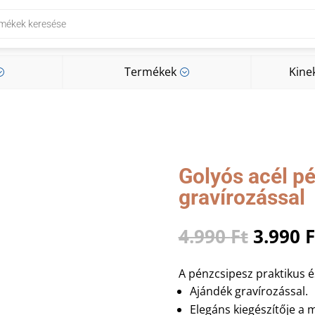
Termékek
Kine
;
;
Termékek
Kine
;
;
Golyós acél p
gravírozással
Origin
4.990
Ft
3.990
F
price
was:
A pénzcsipesz praktikus é
4.990 F
Ajándék gravírozással.
Elegáns kiegészítője a