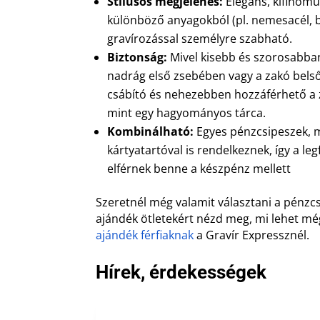
Stílusos megjelenés:
Elegáns, kifinomul
különböző anyagokból (pl. nemesacél, bő
gravírozással személyre szabható.
Biztonság:
Mivel kisebb és szorosabban
nadrág első zsebében vagy a zakó bels
csábító és nehezebben hozzáférhető a 
mint egy hagyományos tárca.
Kombinálható:
Egyes pénzcsipeszek, 
kártyatartóval is rendelkeznek, így a l
elférnek benne a készpénz mellett
Szeretnél még valamit választani a pénzc
ajándék ötletekért nézd meg, mi lehet mé
ajándék férfiaknak
a Gravír Expressznél.
Hírek, érdekességek