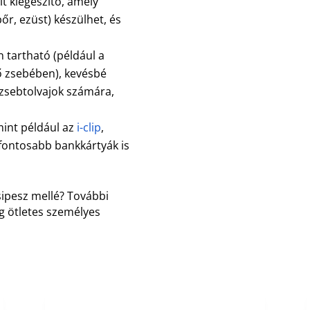
t kiegészítő, amely
r, ezüst) készülhet, és
 tartható (például a
ő zsebében), kevésbé
zsebtolvajok számára,
mint például az
i-clip
,
egfontosabb bankkártyák is
sipesz mellé? További
g ötletes személyes