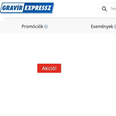
Products
search
Promóciók
Események
;
Promóciók
Események
;
Akció!