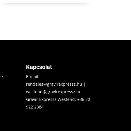
Kapcsolat
ek
E-mail:
rendeles@gravirexpressz.hu
|
westend@gravirexpressz.hu
Gravír Expressz Westend:
+36 20
922 2384