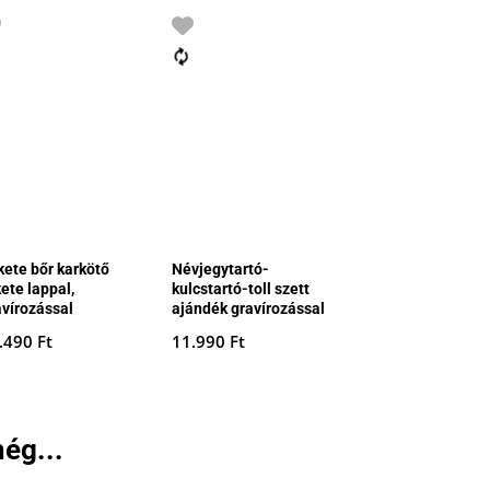
kete bőr karkötő
Névjegytartó-
ete lappal,
kulcstartó-toll szett
avírozással
ajándék gravírozással
.490
Ft
11.990
Ft
ég...