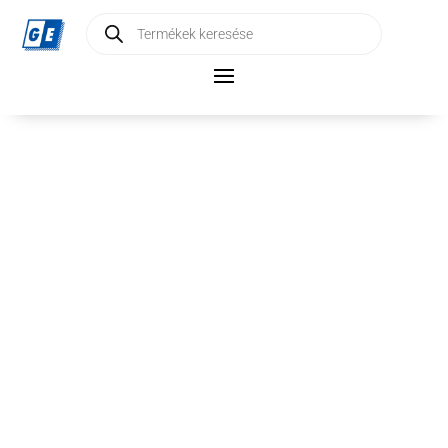
Products
search