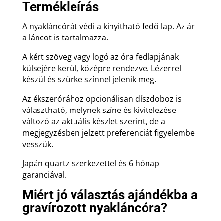
gravírozással
Termékleírás
mennyiség
A nyakláncórát védi a kinyitható fedő lap. Az ár
a láncot is tartalmazza.
A kért szöveg vagy logó az óra fedlapjának
külsejére kerül, középre rendezve. Lézerrel
készül és szürke színnel jelenik meg.
Az ékszerórához opcionálisan díszdoboz is
választható, melynek színe és kivitelezése
változó az aktuális készlet szerint, de a
megjegyzésben jelzett preferenciát figyelembe
vesszük.
Japán quartz szerkezettel és 6 hónap
garanciával.
Miért jó választás ajándékba a
gravírozott nyakláncóra?