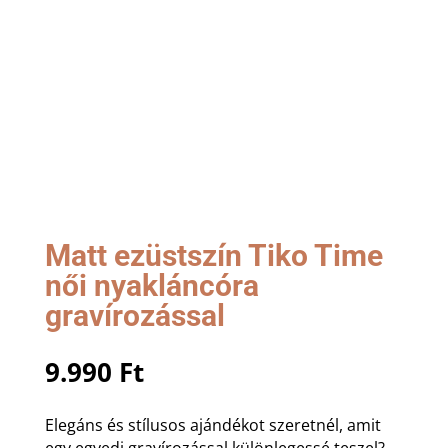
Matt ezüstszín Tiko Time
női nyakláncóra
gravírozással
9.990
Ft
Elegáns és stílusos ajándékot szeretnél, amit
egy egyedi gravírozással különlegessé teszel?