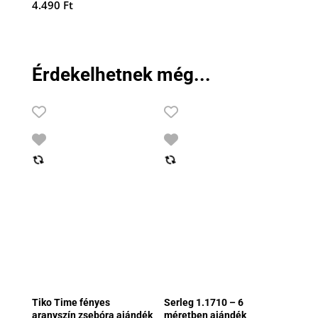
4.490
Ft
Érdekelhetnek még...
Tiko Time fényes
Serleg 1.1710 – 6
aranyszín zsebóra ajándék
méretben ajándék