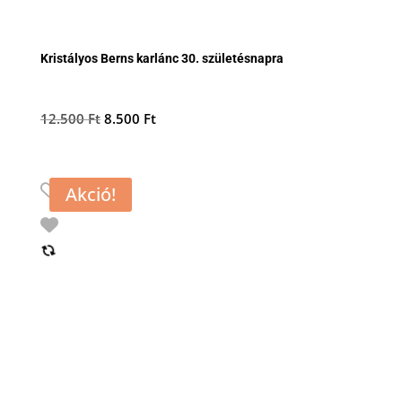
Kristályos Berns karlánc 30. születésnapra
Original
Current
12.500
Ft
8.500
Ft
price
price
was:
is:
12.500 Ft.
8.500 Ft.
Akció!