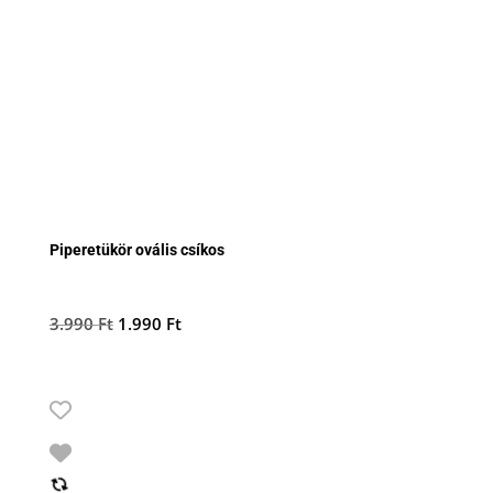
Piperetükör ovális csíkos
Original
Current
3.990
Ft
1.990
Ft
price
price
was:
is:
3.990 Ft.
1.990 Ft.