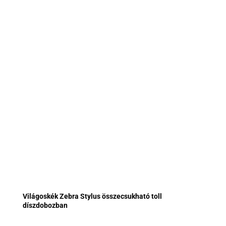
Világoskék Zebra Stylus összecsukható toll
díszdobozban