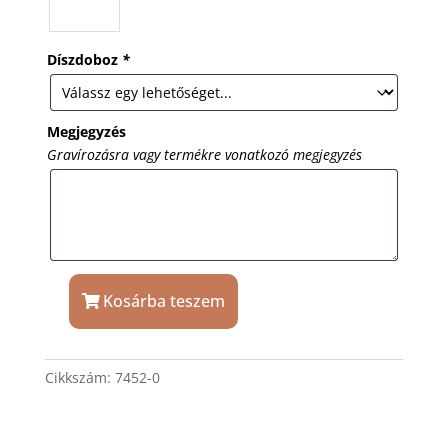
Díszdoboz
*
Megjegyzés
Gravírozásra vagy termékre vonatkozó megjegyzés
Kosárba teszem
Matt
ezüstszín
Tiko
Cikkszám:
7452-0
Time
női
nyakláncóra