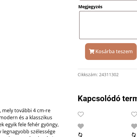
Megjegyzés
Kosárba teszem
Gyöngy
nyaklánc
szív
Cikkszám:
24311302
medállal
ajándék
gravírozással
Kapcsolódó ter
mennyiség
, mely további 4 cm-re
 modern és a klasszikus
k egyik fele fehér gyöngy,
ív legnagyobb szélessége