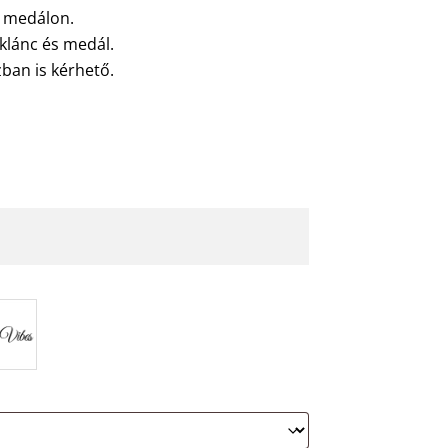
a medálon.
lánc és medál.
ban is kérhető.