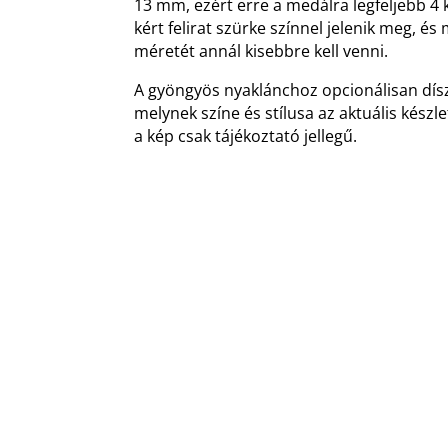
13 mm, ezért erre a medálra legfeljebb 4 
kért felirat szürke színnel jelenik meg, é
méretét annál kisebbre kell venni.
A gyöngyös nyaklánchoz opcionálisan dísz
melynek színe és stílusa az aktuális készl
a kép csak tájékoztató jellegű.