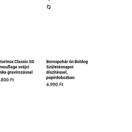
ctorinox Classic SD
Borospohár ón Boldog
mouflage svájci
Születésnapot
cska gravírozással
díszítéssel,
papírdobozban
.800
Ft
4.990
Ft