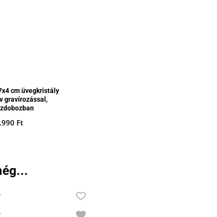
7x4 cm üvegkristály
v gravírozással,
szdobozban
.990
Ft
ég...