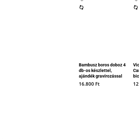
Bambusz boros doboz 4
Vi
db-os készlettel,
Ca
ajándék gravírozással
bi
16.800
Ft
12