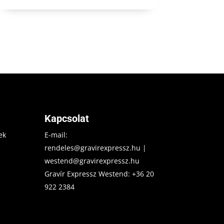
Kapcsolat
ek
E-mail:
rendeles@gravirexpressz.hu
|
westend@gravirexpressz.hu
Gravír Expressz Westend:
+36 20
922 2384