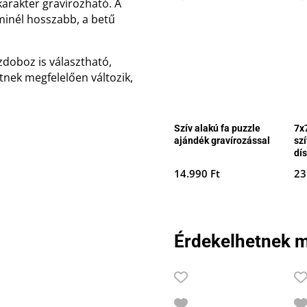
karakter gravírozható. A
s minél hosszabb, a betű
doboz is választható,
etnek megfelelően változik,
Szív alakú fa puzzle
7x
ajándék gravírozással
szí
dí
14.990
Ft
23
Érdekelhetnek m