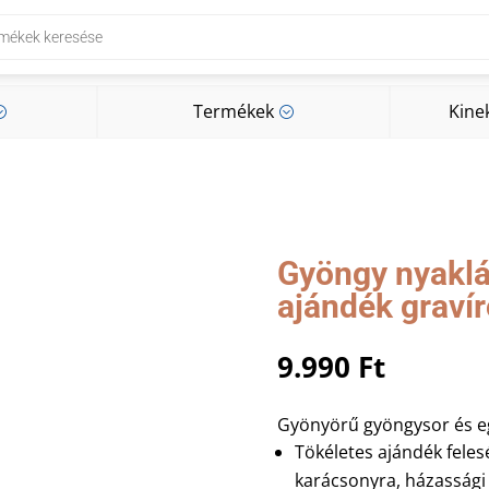
Termékek
Kine
;
;
Termékek
Kine
;
;
Gyöngy nyaklá
ajándék graví
9.990
Ft
Gyönyörű gyöngysor és eg
Tökéletes ajándék fele
karácsonyra, házassági