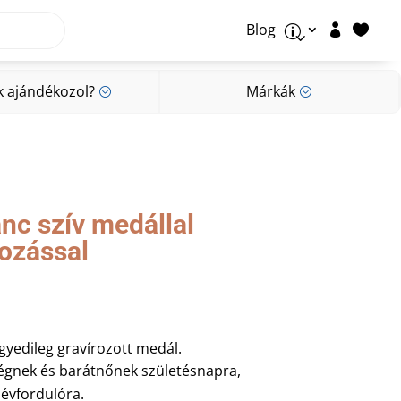
Blog


p
k ajándékozol?
Márkák
;
;
k ajándékozol?
Márkák
;
;
nc szív medállal
rozással
yedileg gravírozott medál.
ségnek és barátnőnek születésnapra,
 évfordulóra.