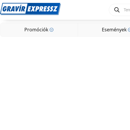
Products
search
Promóciók
Események
;
Promóciók
Események
;