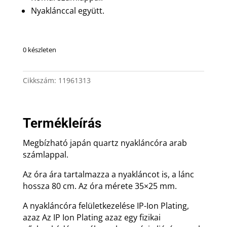
Nyaklánccal együtt.
0 készleten
Cikkszám:
11961313
Termékleírás
Megbízható japán quartz nyakláncóra arab
számlappal.
Az óra ára tartalmazza a nyakláncot is, a lánc
hossza 80 cm. Az óra mérete 35×25 mm.
A nyakláncóra felületkezelése IP-Ion Plating,
azaz Az IP Ion Plating azaz egy fizikai