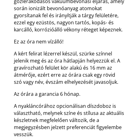
gőzlerakódásos vákuumbevonási eljárás, amely
során ionizált bevonóanyag atomokat
gyorsítanak fel és irányítják a tárgy felületére,
ezzel egy ezüstös, nagyon tartós, kopás- és
karcálló, korrózióálló vékony réteget képeznek.
Ez az óra nem vízálló!
A kért felirat lézerrel készül, szürke színnel
jelenik meg és az óra hátlapján helyezzük el. A
gravírozható felület kör alakú és 16 mm az
átmérője, ezért erre az órára csak egy rövid
szó vagy név, évszám elhelyezését javasoljuk.
Az órára a garancia 6 hónap.
A nyakláncórához opcionálisan díszdoboz is
választható, melynek színe és stílusa az aktuális
készletnek megfelelően változik, de a
megjegyzésben jelzett preferenciát figyelembe
vesszük.