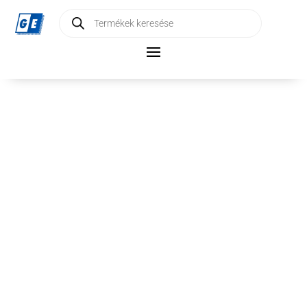
Products
search