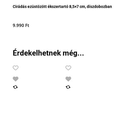
Cirádás ezüstözött ékszertartó 8,5×7 cm, díszdobozban
9.990
Ft
Érdekelhetnek még...