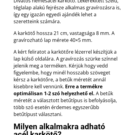
Divatos nemesacél karkötő. Lekerekített szélű,
téglalap alakú fejrésze alkalmas gravírozásra is,
így egy igazán egyedi ajándék lehet a
szeretteink számára.
A karkötő hossza 21 cm, vastagsága 8 mm. A
gravírozható lap mérete 40×5 mm.
A kért feliratot a karkötőre lézerrel készítjük a
lap külső oldalára. A gravírozás szürke színnel
jelenik meg a terméken. Kérjük hogy vedd
figyelembe, hogy minél hosszabb szöveget
kérsz a karkötőre, a betűk méretét annál
kisebbre kell vennünk.
Erre a termékre
optimálisan 1-2 szó helyezhető el.
A betűk
méretét a választott betűtípus is befolyásolja,
több szó esetén érdemes egyszerűbb
betűtípust választani.
Milyen alkalmakra adható
acél karkötő?