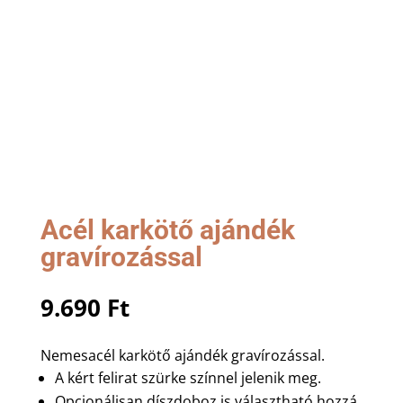
Acél karkötő ajándék
gravírozással
9.690
Ft
Nemesacél karkötő ajándék gravírozással.
A kért felirat szürke színnel jelenik meg.
Opcionálisan díszdoboz is választható hozzá.