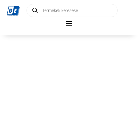
Products
search