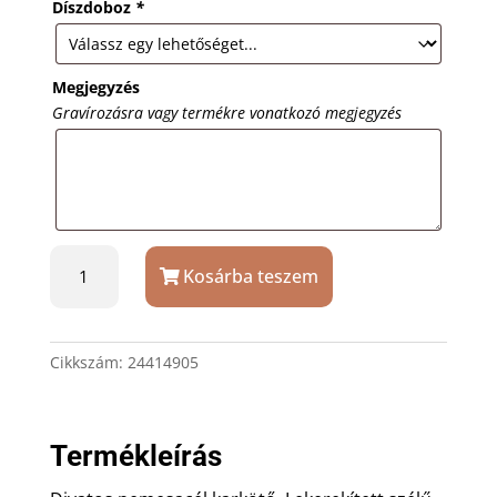
Díszdoboz
*
Megjegyzés
Gravírozásra vagy termékre vonatkozó megjegyzés
Acél
Kosárba teszem
karkötő
ajándék
gravírozással
mennyiség
Cikkszám:
24414905
Termékleírás