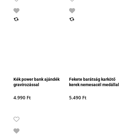
Kék power bank ajándék
Fekete barátság karkötő
gravírozással
kerek nemesacél medállal
4.990
Ft
5.490
Ft