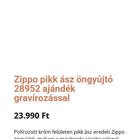
Zippo pikk ász öngyújtó
28952 ajándék
gravírozással
23.990
Ft
Polírozott króm felületen pikk ász eredeti Zippo
öngyújtó, melyen a gravírozás szürke színnel