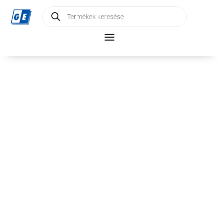
Products
search