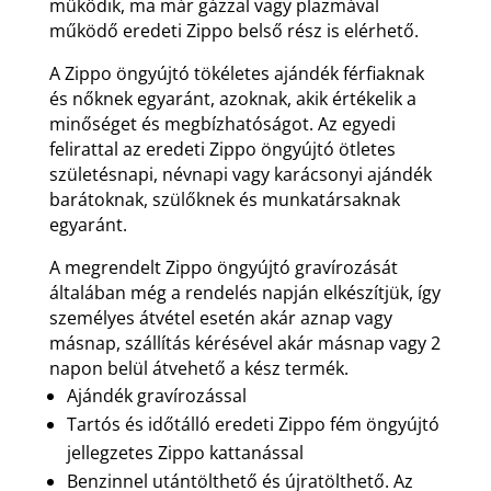
működik, ma már gázzal vagy plazmával
működő eredeti Zippo belső rész is elérhető.
A Zippo öngyújtó tökéletes ajándék férfiaknak
és nőknek egyaránt, azoknak, akik értékelik a
minőséget és megbízhatóságot. Az egyedi
felirattal az eredeti Zippo öngyújtó ötletes
születésnapi, névnapi vagy karácsonyi ajándék
barátoknak, szülőknek és munkatársaknak
egyaránt.
A megrendelt Zippo öngyújtó gravírozását
általában még a rendelés napján elkészítjük, így
személyes átvétel esetén akár aznap vagy
másnap, szállítás kérésével akár másnap vagy 2
napon belül átvehető a kész termék.
Ajándék gravírozással
Tartós és időtálló eredeti Zippo fém öngyújtó
jellegzetes Zippo kattanással
Benzinnel utántölthető és újratölthető. Az