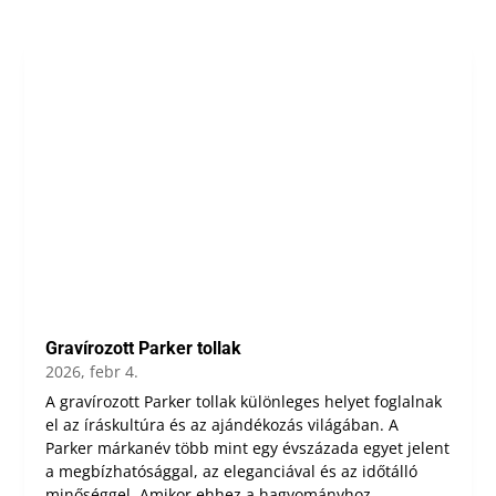
Gravírozott Parker tollak
2026, febr 4.
A gravírozott Parker tollak különleges helyet foglalnak
el az íráskultúra és az ajándékozás világában. A
Parker márkanév több mint egy évszázada egyet jelent
a megbízhatósággal, az eleganciával és az időtálló
minőséggel. Amikor ehhez a hagyományhoz