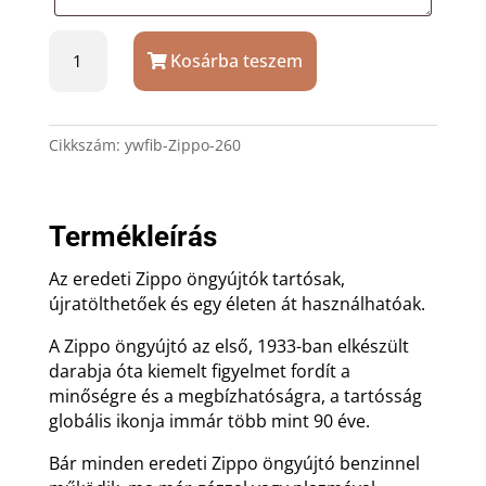
Zippo
Kosárba teszem
260
öngyújtó
ajándék
gravírozással
Cikkszám:
ywfib-Zippo-260
mennyiség
Termékleírás
Az eredeti Zippo öngyújtók tartósak,
újratölthetőek és egy életen át használhatóak.
A Zippo öngyújtó az első, 1933-ban elkészült
darabja óta kiemelt figyelmet fordít a
minőségre és a megbízhatóságra, a tartósság
globális ikonja immár több mint 90 éve.
Bár minden eredeti Zippo öngyújtó benzinnel