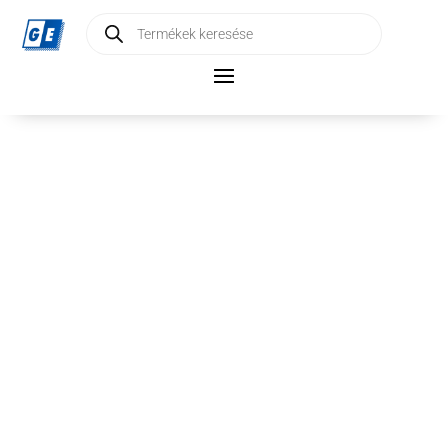
Products
search