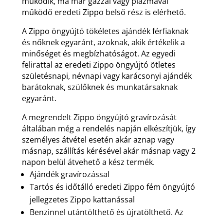
működik, ma már gázzal vagy plazmával
működő eredeti Zippo belső rész is elérhető.
A Zippo öngyújtó tökéletes ajándék férfiaknak
és nőknek egyaránt, azoknak, akik értékelik a
minőséget és megbízhatóságot. Az egyedi
felirattal az eredeti Zippo öngyújtó ötletes
születésnapi, névnapi vagy karácsonyi ajándék
barátoknak, szülőknek és munkatársaknak
egyaránt.
A megrendelt Zippo öngyújtó gravírozását
általában még a rendelés napján elkészítjük, így
személyes átvétel esetén akár aznap vagy
másnap, szállítás kérésével akár másnap vagy 2
napon belül átvehető a kész termék.
Ajándék gravírozással
Tartós és időtálló eredeti Zippo fém öngyújtó
jellegzetes Zippo kattanással
Benzinnel utántölthető és újratölthető. Az