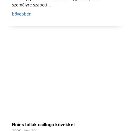
személyre szabott...
bővebben
Nőies tollak csillogó kövekkel
2026, jan 20.