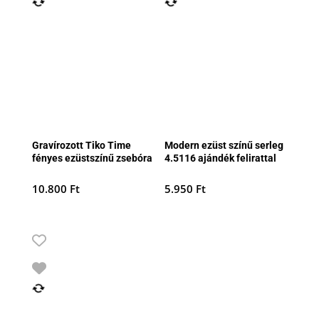
Gravírozott Tiko Time
Modern ezüst színű serleg
fényes ezüstszínű zsebóra
4.5116 ajándék felirattal
10.800
Ft
5.950
Ft