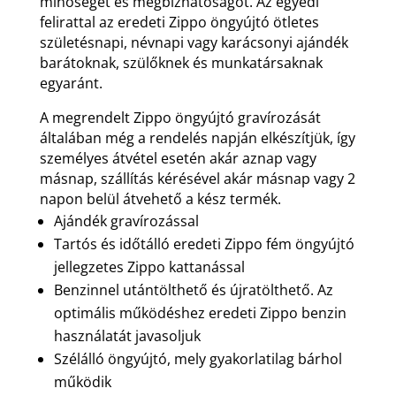
minőséget és megbízhatóságot. Az egyedi
felirattal az eredeti Zippo öngyújtó ötletes
születésnapi, névnapi vagy karácsonyi ajándék
barátoknak, szülőknek és munkatársaknak
egyaránt.
A megrendelt Zippo öngyújtó gravírozását
általában még a rendelés napján elkészítjük, így
személyes átvétel esetén akár aznap vagy
másnap, szállítás kérésével akár másnap vagy 2
napon belül átvehető a kész termék.
Ajándék gravírozással
Tartós és időtálló eredeti Zippo fém öngyújtó
jellegzetes Zippo kattanással
Benzinnel utántölthető és újratölthető. Az
optimális működéshez eredeti Zippo benzin
használatát javasoljuk
Szélálló öngyújtó, mely gyakorlatilag bárhol
működik