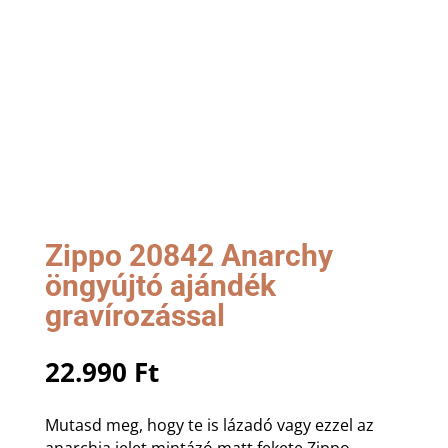
Zippo 20842 Anarchy
öngyújtó ajándék
gravírozással
22.990
Ft
Mutasd meg, hogy te is lázadó vagy ezzel az
anarchia jelet mintázó matt fekete Zippo