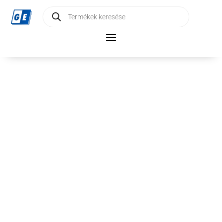
Products
search