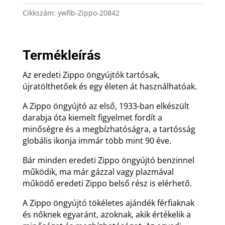
ajándék
Cikkszám:
ywfib-Zippo-20842
gravírozással
mennyiség
Termékleírás
Az eredeti Zippo öngyújtók tartósak,
újratölthetőek és egy életen át használhatóak.
A Zippo öngyújtó az első, 1933-ban elkészült
darabja óta kiemelt figyelmet fordít a
minőségre és a megbízhatóságra, a tartósság
globális ikonja immár több mint 90 éve.
Bár minden eredeti Zippo öngyújtó benzinnel
működik, ma már gázzal vagy plazmával
működő eredeti Zippo belső rész is elérhető.
A Zippo öngyújtó tökéletes ajándék férfiaknak
és nőknek egyaránt, azoknak, akik értékelik a