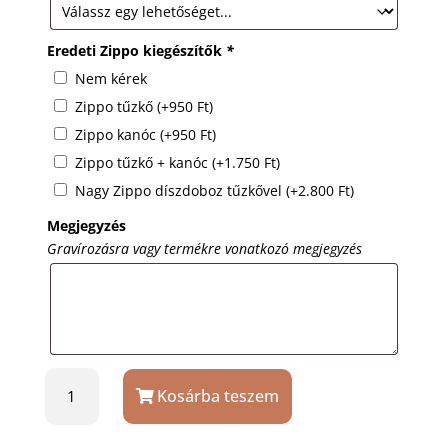
Eredeti Zippo kiegészítők
*
Nem kérek
Zippo tűzkő
(+
950
Ft
)
Zippo kanóc
(+
950
Ft
)
Zippo tűzkő + kanóc
(+
1.750
Ft
)
Nagy Zippo díszdoboz tűzkővel
(+
2.800
Ft
)
Megjegyzés
Gravírozásra vagy termékre vonatkozó megjegyzés
Zippo
Kosárba teszem
20842
Anarchy
öngyújtó