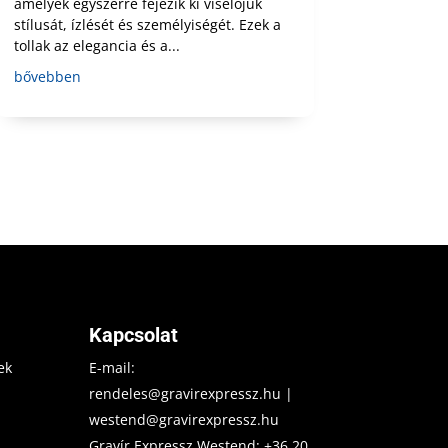
amelyek egyszerre fejezik ki viselőjük
stílusát, ízlését és személyiségét. Ezek a
tollak az elegancia és a...
bővebben
Kapcsolat
ek
E-mail:
rendeles@gravirexpressz.hu
|
westend@gravirexpressz.hu
Gravír Expressz Westend:
+36 20