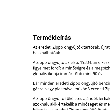
Termékleírás
Az eredeti Zippo öngyújtók tartósak, újrat
használhatóak.
A Zippo öngyújtó az első, 1933-ban elkész
figyelmet fordít a minőségre és a megbíz
globális ikonja immár több mint 90 éve.
Bár minden eredeti Zippo öngyújtó benz
gázzal vagy plazmával működő eredeti Zip
A Zippo öngyújtó tökéletes ajándék férfia
azoknak, akik értékelik a minőséget és m
felirattal az eredeti Zippo öngyújtó ötlet