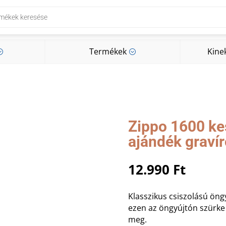
Termékek
Kine
;
;
Termékek
Kine
;
;
Zippo 1600 ke
ajándék graví
12.990
Ft
Klasszikus csiszolású öng
ezen az öngyújtón szürke 
meg.