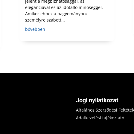
jelent a megbízhatósággal, az
eleganciával és az időtálló minőséggel.
Amikor ehhez a hagyományhoz
személyre szabott...
bővebben
Jogi nyilatkozat
Általános Szerződési Feltétel
Adatkezelési tájékoztató