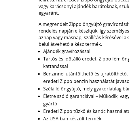
vagy karácsonyi ajándék barátoknak, szü
egyaránt.
A megrendelt Zippo öngyújtó gravírozásá
rendelés napján elkészítjük, így személyes
aznap vagy másnap, szállítás kérésével 
belül átvehető a kész termék.
Ajándék gravírozással
Tartós és időtálló eredeti Zippo fém ön
kattanással
Benzinnel utántölthető és újratölthető
eredeti Zippo benzin használatát javaso
Szélálló öngyújtó, mely gyakorlatilag b
Életre szóló garanciával – Működik, vag
gyártó
Eredeti Zippo tűzkő és kanóc használatá
Az USA-ban készült termék