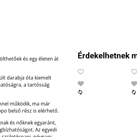
Érdekelhetnek m
ölthetőek és egy életen át
ült darabja óta kiemelt
hatóságra, a tartósság
innel működik, ma már
po belső rész is elérhető.
knak és nőknek egyaránt,
egbízhatóságot. Az egyedi
es születésnapi, névnapi