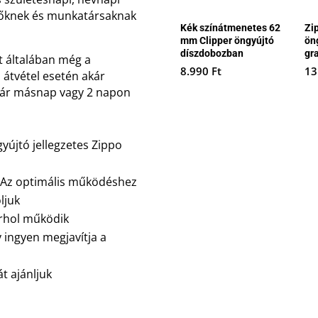
lőknek és munkatársaknak
Kék színátmenetes 62
Zi
mm Clipper öngyújtó
ön
díszdobozban
gr
t általában még a
8.990
Ft
13
 átvétel esetén akár
akár másnap vagy 2 napon
gyújtó jellegzetes Zippo
. Az optimális működéshez
ljuk
árhol működik
y ingyen megjavítja a
t ajánljuk