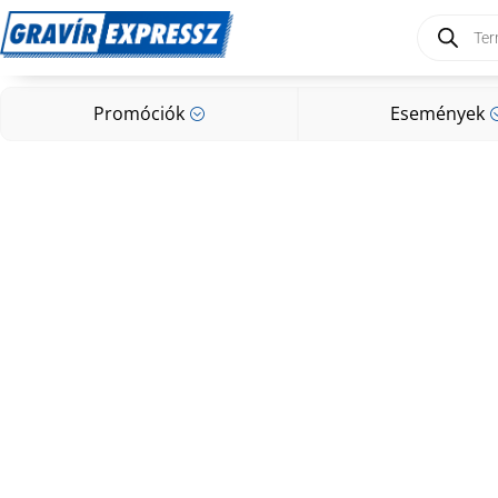
Products
search
Promóciók
Események
;
Promóciók
Események
;