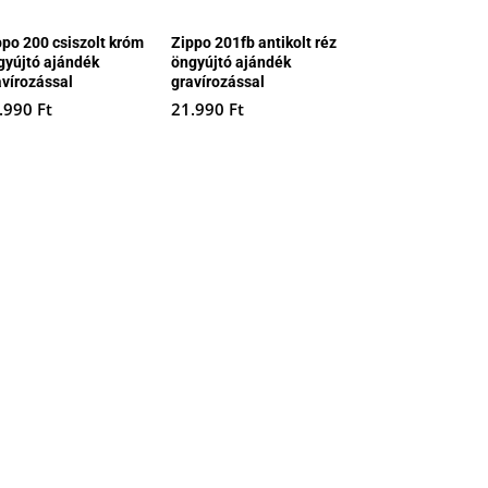
ppo 200 csiszolt króm
Zippo 201fb antikolt réz
gyújtó ajándék
öngyújtó ajándék
avírozással
gravírozással
.990
Ft
21.990
Ft