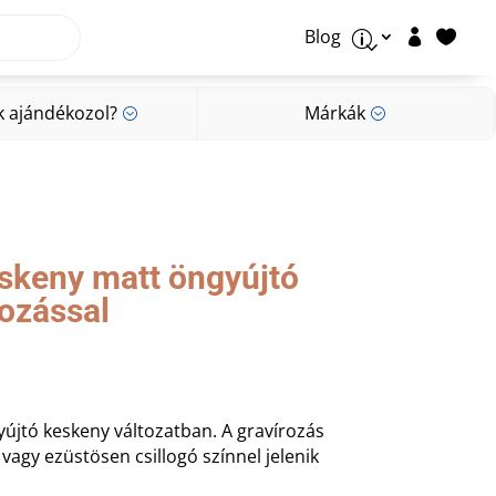
Blog


p
k ajándékozol?
Márkák
;
;
k ajándékozol?
Márkák
;
;
skeny matt öngyújtó
rozással
yújtó keskeny változatban. A gravírozás
vagy ezüstösen csillogó színnel jelenik