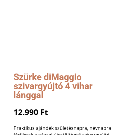
Szürke diMaggio
szivargyújtó 4 vihar
lánggal
12.990
Ft
Praktikus ajándék születésnapra, névnapra
férfiknak a gázzal újratölthető szivargyújtó.