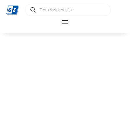
Products
search