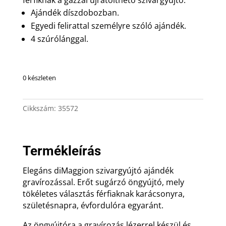
Ajándék díszdobozban.
Egyedi felirattal személyre szóló ajándék.
4 szúrólánggal.
0 készleten
Cikkszám:
35572
Termékleírás
Elegáns diMaggion szivargyújtó ajándék
gravírozással. Erőt sugárzó öngyújtó, mely
tökéletes választás férfiaknak karácsonyra,
születésnapra, évfordulóra egyaránt.
Az öngyújtóra a gravírozás lézerrel készül és