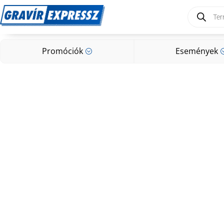
Products
search
Promóciók
Események
;
Promóciók
Események
;