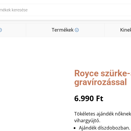
Termékek
Kine
;
;
Termékek
Kine
;
;
Royce szürke-
gravírozással
6.990
Ft
Tökéletes ajándék nőknek 
vihargyújtó.
Ajándék díszdobozban.