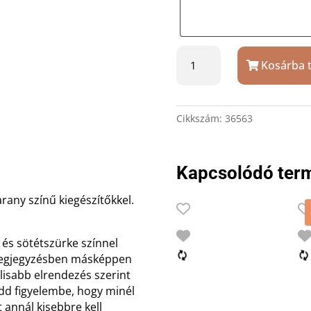
Royce
Kosárba 
szürke-
arany
vihargyújtó
gravírozással
Cikkszám:
36563
mennyiség
Kapcsolódó ter
rany színű kiegészítőkkel.
 és sötétszürke színnel
megjegyzésben másképpen
lisabb elrendezés szerint
edd figyelembe, hogy minél
 annál kisebbre kell