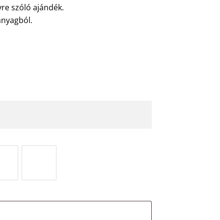
yre szóló ajándék.
anyagból.