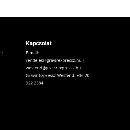
Kapcsolat
ek
E-mail:
rendeles@gravirexpressz.hu
|
westend@gravirexpressz.hu
Gravír Expressz Westend:
+36 20
922 2384