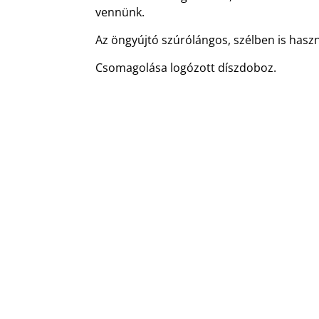
vennünk.
Az öngyújtó szúrólángos, szélben is hasz
Csomagolása logózott díszdoboz.