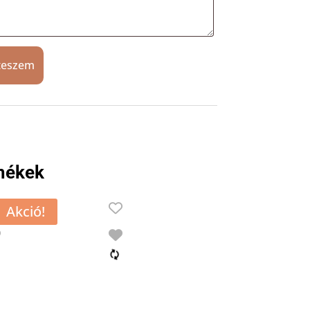
teszem
mékek
Akció!