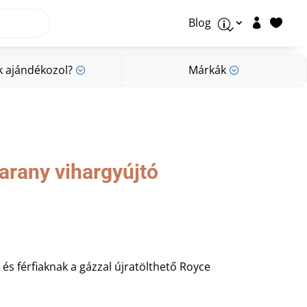
Blog


p
k ajándékozol?
Márkák
;
;
k ajándékozol?
Márkák
;
;
arany vihargyújtó
és férfiaknak a gázzal újratölthető Royce