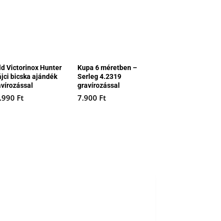
ld Victorinox Hunter
Kupa 6 méretben –
ájci bicska ajándék
Serleg 4.2319
avírozással
gravírozással
.990
Ft
7.900
Ft