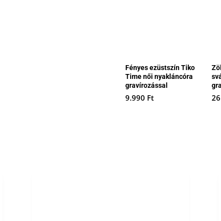
Fényes ezüstszín Tiko
Zö
Time női nyakláncóra
sv
gravírozással
gr
9.990
Ft
26