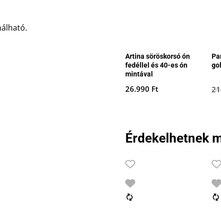
nálható.
Artina söröskorsó ón
Pa
fedéllel és 40-es ón
go
mintával
26.990
Ft
21
Érdekelhetnek m