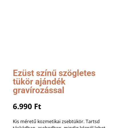
Ezüst színű szögletes
tükör ajándék
gravírozással
6.990
Ft
Kis méretű kozmetikai zsebtükör. Tartsd
táskádban, zsebedben, mindig kéznél lehet.