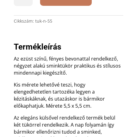
szögletes
tükör
ajándék
Cikkszám:
tuk-n-55
gravírozással
mennyiség
Termékleírás
Az ezüst színű, fényes bevonattal rendelkező,
négyzet alakú sminktükör praktikus és stílusos
mindennapi kiegészítő.
Kis mérete lehetővé teszi, hogy
elengedhetetlen tartozéka legyen a
kézitáskáknak, és utazáskor is bármikor
előkaphatjuk. Mérete 5,5 x 5,5 cm.
Az elegáns külsővel rendelkező termék belül
két tükörrel rendelkezik. A nap folyamán így
bármikor ellenőrizni tudod a sminked,