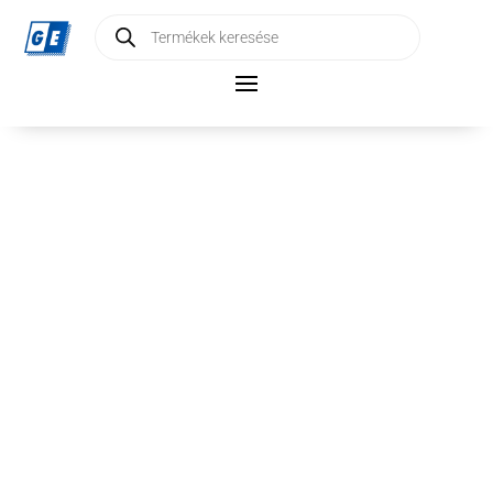
Products
search