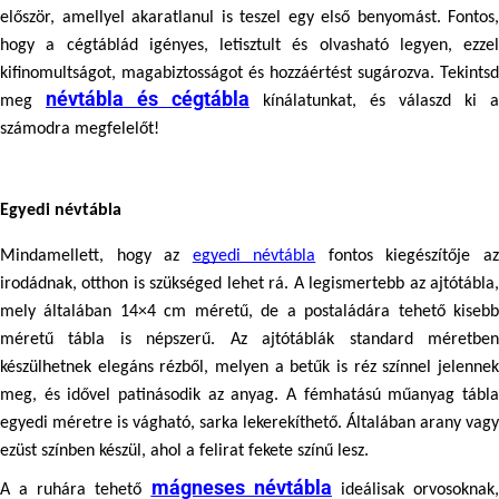
először, amellyel akaratlanul is teszel egy első benyomást. Fontos, 
hogy a cégtáblád igényes, letisztult és olvasható legyen, ezzel 
kifinomultságot, magabiztosságot és hozzáértést sugározva. Tekintsd 
névtábla és cégtábla
meg 
 kínálatunkat, és válaszd ki a 
számodra megfelelőt!
Egyedi névtábla
Mindamellett, hogy az 
egyedi névtábla
 fontos kiegészítője az
irodádnak, otthon is szükséged lehet rá. A legismertebb az ajtótábla, 
mely általában 14×4 cm méretű, de a postaládára tehető kisebb 
méretű tábla is népszerű. Az ajtótáblák standard méretben 
készülhetnek elegáns rézből, melyen a betűk is réz színnel jelennek 
meg, és idővel patinásodik az anyag. A fémhatású műanyag tábla 
egyedi méretre is vágható, sarka lekerekíthető. Általában arany vagy 
ezüst színben készül, ahol a felirat fekete színű lesz.
mágneses névtábla
A a ruhára tehető 
 ideálisak orvosoknak,