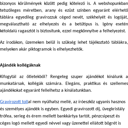
bizonyos körülmények között pedig kötelező is. A webshopunkban 
tetszőleges méretben, arany és ezüst színben egyaránt elérhető 
táblára egyedileg gravírozzuk céged nevét, székhelyét és logóját, 
megválasztható az elhelyezés és a betűtípus is. Igény esetén 
kétoldalú ragasztót is biztosítunk, ezzel megkönnyítve a felhelyezést. 
Az irodákon, üzemeken belül is szükség lehet tájékoztató táblákra, 
melyeken akár piktogramok is elhelyezhetők.
Ajándék kollégáknak
Kifogytál az ötletekből? Rengeteg szuper ajándékot kínálunk a 
munkatársak, kollégák számára. Elegáns, praktikus és szellemes 
ajándékokat egyaránt fellelhetsz a kínálatunkban.
Gravírozott toll
al nem nyúlhatsz mellé, az íróeszköz ugyanis hasznos 
és személyes ajándék is egyben. Egyedi gravírozott díj, üvegkristály 
trófea, serleg és érem mellett bankkártya tartót, pénzcsipeszt és 
céges logó mellett egyedi névvel vagy üzenettel ellátott bögrét is 