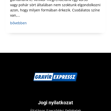
vagy pohár sört általában nem szoktunk elgondolkozni
azon, hogy milyen formában érkezik. Csodálatos színe
van,...
bővebben
Jogi nyilatkozat
Általános Szerződési Feltételek