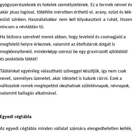
gyógyszerészeknek és hotelek személyzetének. Ez a termék névvel és 
akár plusz logóval, többféle méretben érthető el, arany, ezüst és kék-
ezüst színben. Használatukkor nem kell kilyukasztani a ruhát, hiszen 
nincsen a névtáblán tű.
Ha biztosra szeretnél menni abban, hogy leveleid és csomagjaid a 
megfelelő helyre érkeznek, valamint az ételfutárok dolgát is 
megkönnyítenéd, mindenképp szerezz be egy gravírozott ajtótáblát 
és postaláda táblát! 
Tábláinkat egyénileg választható szöveggel készítjük, így nem csak 
nevet, személyes üzenetet, akár idézetet is tudunk ráírni. Ezek a 
változatok remek meglepetést okozhatnak születésnapok, névnapok, 
valamint ballagás alkalmával.
Egyedi cégtábla
Az 
egyedi cégtábla
 minden vállalat számára elengedhetetlen kellék, 