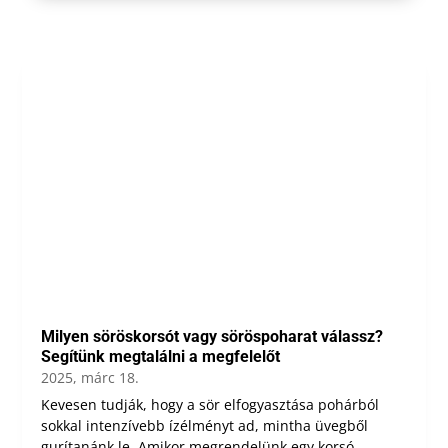
Milyen söröskorsót vagy söröspoharat válassz?
Segítünk megtalálni a megfelelőt
2025, márc 18.
Kevesen tudják, hogy a sör elfogyasztása pohárból
sokkal intenzívebb ízélményt ad, mintha üvegből
gurítanánk le. Amikor megrendelünk egy korsó