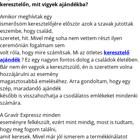
keresztelőn, mit vigyek ajándékba?
Amikor meghívtak egy
ismerősöm keresztelőjére először azok a szavak jutottak
eszembe, hogy család,
szeretet, hit. Mivel még soha nem vettem részt ilyen
ceremónián fogalmam sem
volt róla, hogy mire számítsak. Mi az ötletes
keresztelő
ajándék
? Ez egy nagyon fontos dolog a családok életében.
Bár nem én vagyok a keresztszülő, én is szerettem volna
hozzájárulni az esemény
magasztosabbá emeléséhez. Arra gondoltam, hogy egy
szép, maradandó ajándék
később is visszahozhatja a csodálatos emlékeket mindenki
számára.
A Gravír Expressz minden
eseményre felkészült, ezért mint mindig, most is tudtam,
hogy meg fogom találni,
amit keresek. Mivel már jól ismerem a termékkínálatot