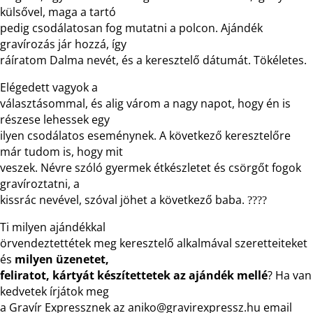
külsővel, maga a tartó
pedig csodálatosan fog mutatni a polcon. Ajándék
gravírozás jár hozzá, így
ráíratom Dalma nevét, és a keresztelő dátumát. Tökéletes.
Elégedett vagyok a
választásommal, és alig várom a nagy napot, hogy én is
részese lehessek egy
ilyen csodálatos eseménynek. A következő keresztelőre
már tudom is, hogy mit
veszek. Névre szóló gyermek étkészletet és csörgőt fogok
gravíroztatni, a
kissrác nevével, szóval jöhet a következő baba.
????
Ti milyen ajándékkal
örvendeztettétek meg keresztelő alkalmával szeretteiteket
és
milyen üzenetet,
feliratot, kártyát készítettetek az ajándék mellé
? Ha van
kedvetek írjátok meg
a Gravír Expressznek az aniko@gravirexpressz.hu email