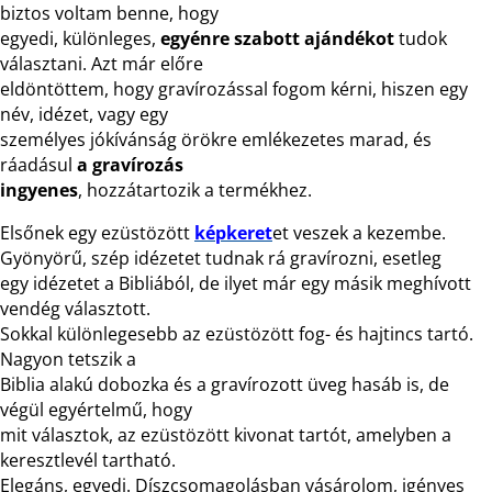
biztos voltam benne, hogy
egyedi, különleges,
egyénre szabott ajándékot
tudok
választani. Azt már előre
eldöntöttem, hogy gravírozással fogom kérni, hiszen egy
név, idézet, vagy egy
személyes jókívánság örökre emlékezetes marad, és
ráadásul
a gravírozás
ingyenes
, hozzátartozik a termékhez.
Elsőnek egy ezüstözött
képkeret
et veszek a kezembe.
Gyönyörű, szép idézetet tudnak rá gravírozni, esetleg
egy idézetet a Bibliából, de ilyet már egy másik meghívott
vendég választott.
Sokkal különlegesebb az ezüstözött fog- és hajtincs tartó.
Nagyon tetszik a
Biblia alakú dobozka és a gravírozott üveg hasáb is, de
végül egyértelmű, hogy
mit választok, az ezüstözött kivonat tartót, amelyben a
keresztlevél tartható.
Elegáns, egyedi. Díszcsomagolásban vásárolom, igényes