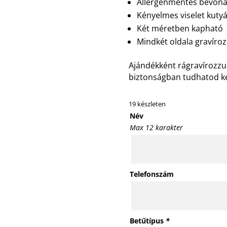
Allergénmentes bevona
Kényelmes viselet kuty
Két méretben kapható
Mindkét oldala gravíro
Ajándékként rágravírozzuk
biztonságban tudhatod k
19 készleten
Név
Max 12 karakter
Telefonszám
Betűtípus
*