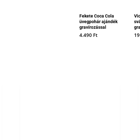
Fekete Coca Cola
Vi
üvegpohár ajándék
sv
gravírozással
gr
4.490
Ft
19