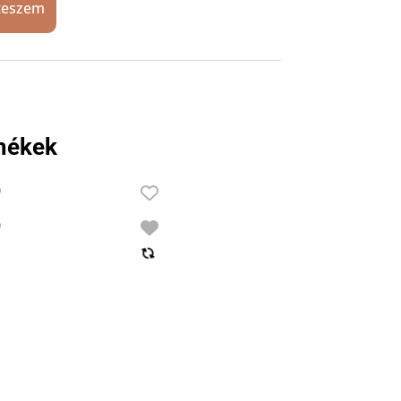
teszem
mékek