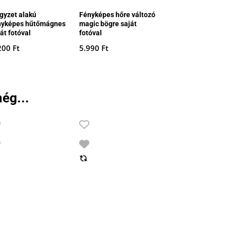
gyzet alakú
Fényképes hőre változó
nyképes hűtőmágnes
magic bögre saját
át fotóval
fotóval
200
Ft
5.990
Ft
ég...