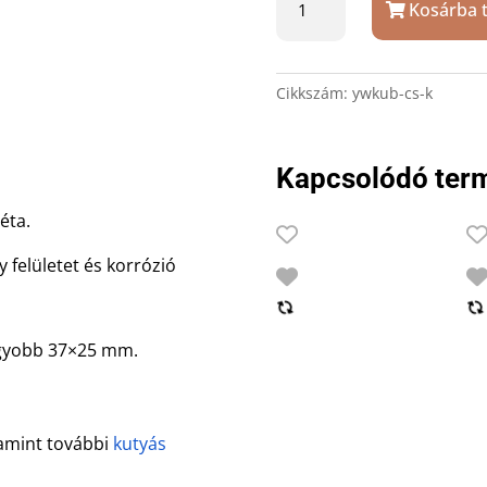
Kosárba 
–
kék
csont,
eloxált
Cikkszám:
ywkub-cs-k
alu
mennyiség
Kapcsolódó ter
éta.
 felületet és korrózió
agyobb 37×25 mm.
lamint további
kutyás