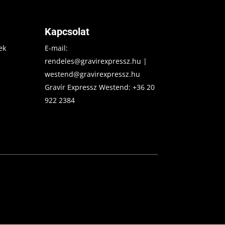
Kapcsolat
ek
E-mail:
rendeles@gravirexpressz.hu
|
westend@gravirexpressz.hu
Gravír Expressz Westend:
+36 20
922 2384