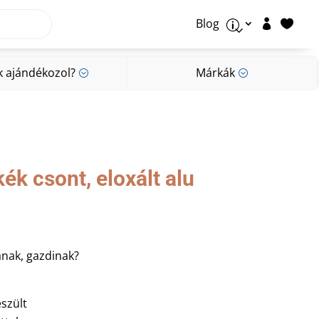
Blog


p
k ajándékozol?
Márkák
;
;
k ajándékozol?
Márkák
;
;
kék csont, eloxált alu
ának, gazdinak?
szült