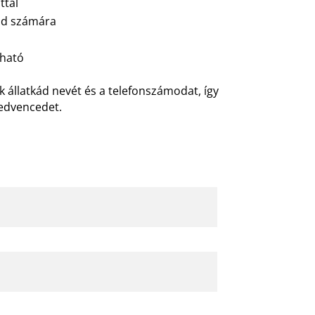
ttal
ád számára
zható
 állatkád nevét és a telefonszámodat, így
edvencedet.