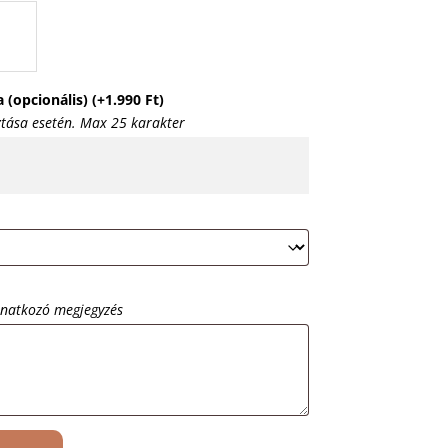
a (opcionális)
(+
1.990
Ft
)
ztása esetén. Max 25 karakter
onatkozó megjegyzés