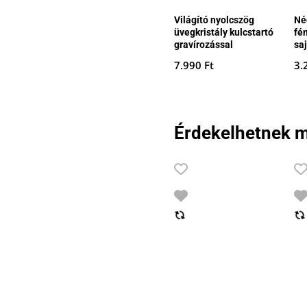
Világító nyolcszög
Né
üvegkristály kulcstartó
fé
gravírozással
saj
7.990
Ft
3.
Érdekelhetnek m