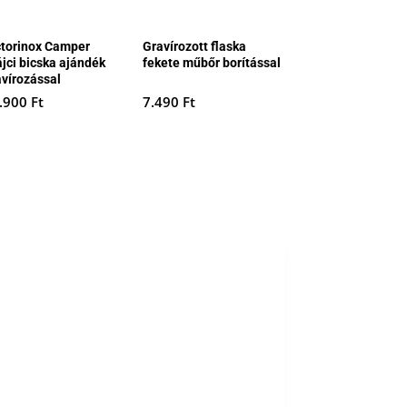
ctorinox Camper
Gravírozott flaska
ájci bicska ajándék
fekete műbőr borítással
avírozással
.900
Ft
7.490
Ft