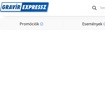
Products
search
Promóciók
Események
;
Promóciók
Események
;