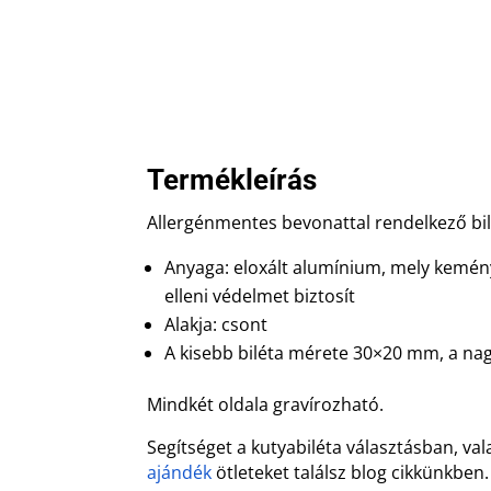
Termékleírás
Allergénmentes bevonattal rendelkező bil
Anyaga: eloxált alumínium, mely kemény
elleni védelmet biztosít
Alakja: csont
A kisebb biléta mérete 30×20 mm, a n
Mindkét oldala gravírozható.
Segítséget a kutyabiléta választásban, va
ajándék
ötleteket találsz blog cikkünkben.