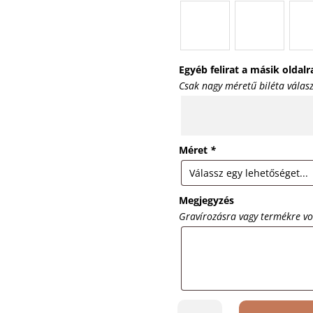
Egyéb felirat a másik oldalr
Csak nagy méretű biléta válas
Méret
*
Megjegyzés
Gravírozásra vagy termékre v
Kutyabiléta