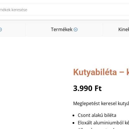
Termékek
Kine
;
;
Termékek
Kine
;
;
Kutyabiléta – 
3.990
Ft
Meglepetést keresel kuty
Csont alakú biléta
Eloxált aluminiumból ké