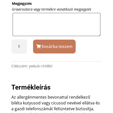
Megjegyzés
Gravírozásra vagy termékre vonatkozó megjegyzés
Fekete
Kosárba teszem
masni
kutyabiléta
-
macskabiléta
Cikkszám:
ywkub-ch08bl
mennyiség
Termékleírás
Az allergénmentes bevonattal rendelkező
biléta kutyusod vagy cicusod nevével ellátva és
a gazdi telefonszámát feltüntetve biztosítja,