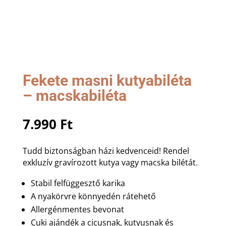
Fekete masni kutyabiléta
– macskabiléta
7.990
Ft
Tudd biztonságban házi kedvenceid! Rendel
exkluzív gravírozott kutya vagy macska bilétát.
Stabil felfüggesztő karika
A nyakörvre könnyedén rátehető
Allergénmentes bevonat
Cuki ajándék a cicusnak, kutyusnak és