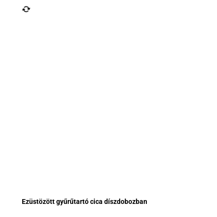
Ezüstözött gyűrűtartó cica díszdobozban