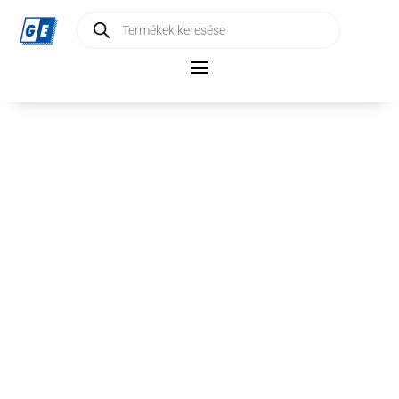
Products
search