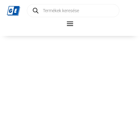
Products
search