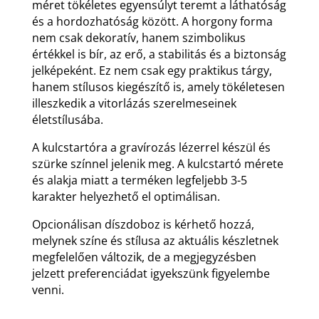
méret tökéletes egyensúlyt teremt a láthatóság
és a hordozhatóság között. A horgony forma
nem csak dekoratív, hanem szimbolikus
értékkel is bír, az erő, a stabilitás és a biztonság
jelképeként. Ez nem csak egy praktikus tárgy,
hanem stílusos kiegészítő is, amely tökéletesen
illeszkedik a vitorlázás szerelmeseinek
életstílusába.
A kulcstartóra a gravírozás lézerrel készül és
szürke színnel jelenik meg. A kulcstartó mérete
és alakja miatt a terméken legfeljebb 3-5
karakter helyezhető el optimálisan.
Opcionálisan díszdoboz is kérhető hozzá,
melynek színe és stílusa az aktuális készletnek
megfelelően változik, de a megjegyzésben
jelzett preferenciádat igyekszünk figyelembe
venni.