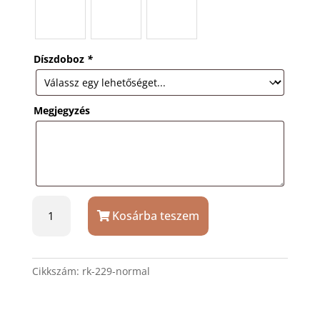
Díszdoboz
*
Megjegyzés
Sárgaréz
Kosárba teszem
horgony
vitorlás
kulcstartó
gravírozással
Cikkszám:
rk-229-normal
mennyiség