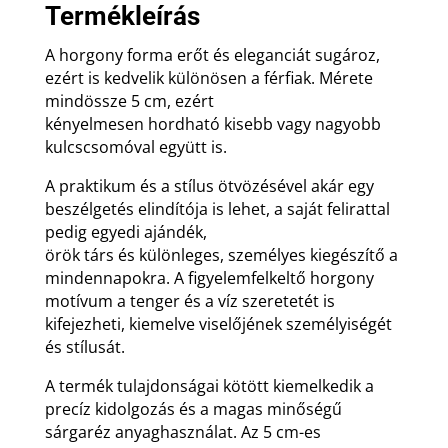
Termékleírás
A horgony forma erőt és eleganciát sugároz,
ezért is kedvelik különösen a férfiak. Mérete
mindössze 5 cm, ezért
kényelmesen hordható kisebb vagy nagyobb
kulcscsomóval együtt is.
A praktikum és a stílus ötvözésével akár egy
beszélgetés elindítója is lehet, a saját felirattal
pedig egyedi ajándék,
örök társ és különleges, személyes kiegészítő a
mindennapokra. A figyelemfelkeltő horgony
motívum a tenger és a víz szeretetét is
kifejezheti, kiemelve viselőjének személyiségét
és stílusát.
A termék tulajdonságai kötött kiemelkedik a
precíz kidolgozás és a magas minőségű
sárgaréz anyaghasználat. Az 5 cm-es