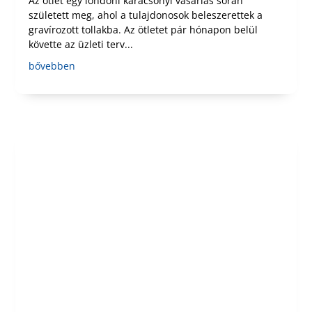
Az ötlet egy londoni karácsonyi vásárlás során
született meg, ahol a tulajdonosok beleszerettek a
gravírozott tollakba. Az ötletet pár hónapon belül
követte az üzleti terv...
bővebben