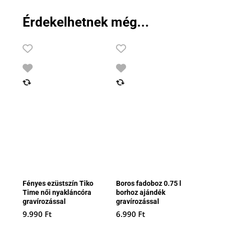
Érdekelhetnek még...
Fényes ezüstszín Tiko
Boros fadoboz 0.75 l
Time női nyakláncóra
borhoz ajándék
gravírozással
gravírozással
9.990
Ft
6.990
Ft