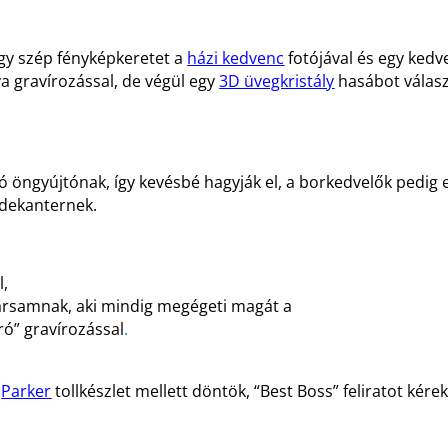
egy szép fényképkeretet
a
házi kedvenc
fotójával és egy kedv
tya gravírozással, de végül egy
3D üvegkristály
hasábot
válasz
ló öngyújtónak, így kevésbé hagyják el, a borkedvelők pedig 
 dekanternek.
l,
társamnak, aki mindig megégeti magát a
ró” gravírozással
.
y
Parker
tollkészlet mellett döntök, “Best Boss” feliratot kérek