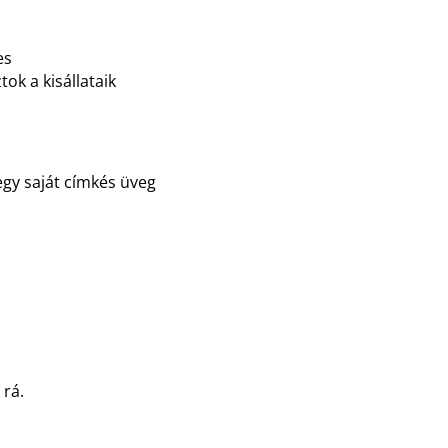
es
tok a kisállataik
egy saját címkés üveg
 rá.