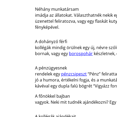
Néhány munkatársam
imádja az állatokat. Választhatnék nekik 
üzenettel feliratozva, vagy egy flaskát ku
fényképével.
A dohányzó férfi
kollégák mindig örülnek egy új, névre szó
bornak, vagy egy
borospohár
készletnek,
A pénzügyesnek
rendelek egy
pénzcsipeszt
“Pénz” feliratta
jó a humora, értékelni fogja, és a munka
kávéval egy dupla falú bögrét “Vigyázz for
A főnökkel bajban
vagyok. Neki mit tudnék ajándékozni? Eg
A kollégák ajándékait