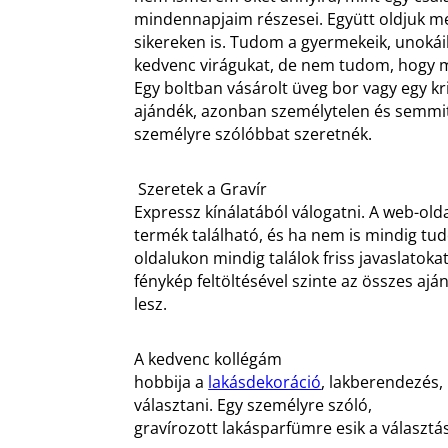
mindennapjaim részesei. Együtt oldjuk m
sikereken is. Tudom a gyermekeik, unokáik 
kedvenc virágukat, de nem tudom, hogy m
Egy boltban vásárolt üveg bor vagy egy kr
ajándék, azonban személytelen és semmi
személyre szólóbbat szeretnék.
Szeretek a Gravír
Expressz kínálatából válogatni. A web-ol
termék található, és ha nem is mindig tu
oldalukon mindig találok friss javaslatoka
fénykép feltöltésével szinte az összes aj
lesz.
A kedvenc kollégám
hobbija a
lakásdekoráció
, lakberendezés,
választani. Egy személyre szóló,
gravírozott lakásparfümre esik a választá