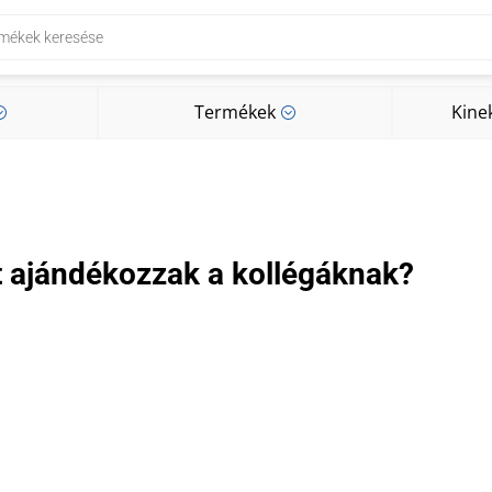
Termékek
Kine
;
;
Termékek
Kine
;
;
t ajándékozzak a kollégáknak?