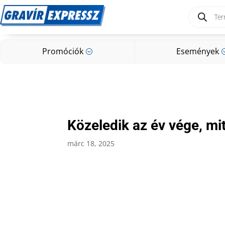
Products
search
Promóciók
Események
;
Promóciók
Események
;
Közeledik az év vége, mi
márc 18, 2025