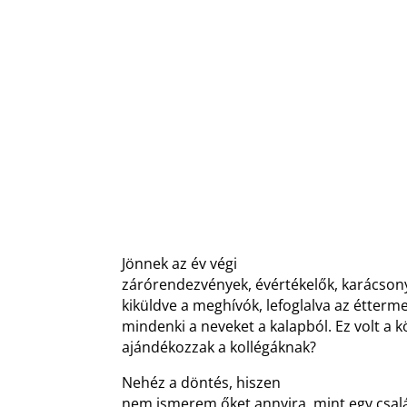
Jönnek az év végi
zárórendezvények, évértékelők, karácsony
kiküldve a meghívók, lefoglalva az étterm
mindenki a neveket a kalapból. Ez volt a 
ajándékozzak a kollégáknak?
Nehéz a döntés, hiszen
nem ismerem őket annyira, mint egy csalá