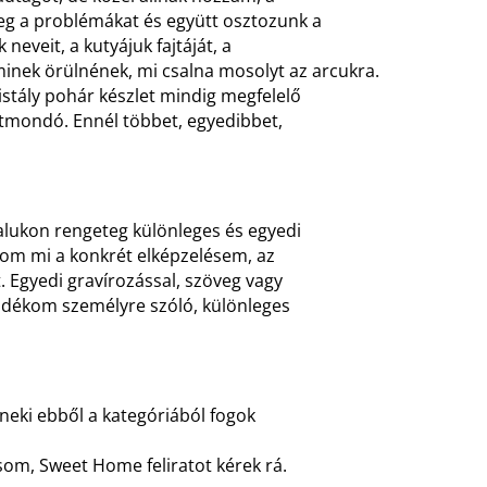
eg a problémákat és együtt osztozunk a
neveit, a kutyájuk fajtáját, a
inek örülnének, mi csalna mosolyt az arcukra.
istály pohár készlet mindig megfelelő
tmondó. Ennél többet, egyedibbet,
dalukon rengeteg különleges és egyedi
dom mi a konkrét elképzelésem, az
t. Egyedi gravírozással, szöveg vagy
ándékom személyre szóló, különleges
 neki ebből a kategóriából fogok
som, Sweet Home feliratot kérek rá.