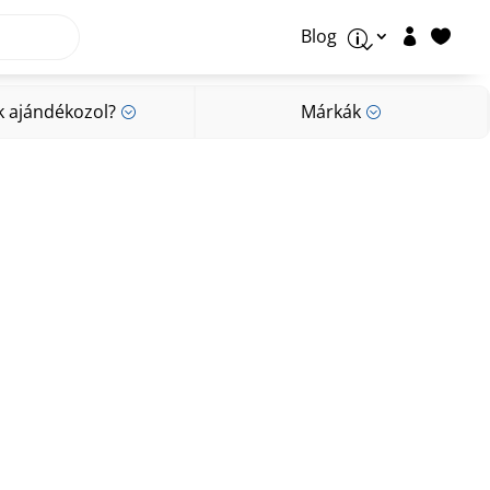
Blog


p
k ajándékozol?
Márkák
;
;
k ajándékozol?
Márkák
;
;