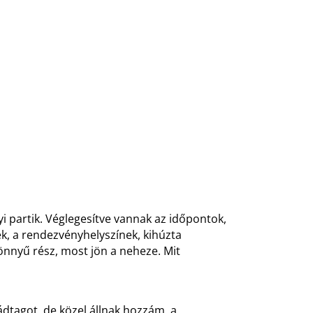
i partik. Véglegesítve vannak az időpontok,
ek, a rendezvényhelyszínek, kihúzta
könnyű rész, most jön a neheze. Mit
dtagot, de közel állnak hozzám, a