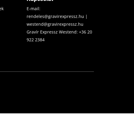
ek
E-mail:
rendeles@gravirexpressz.hu
|
westend@gravirexpressz.hu
Gravír Expressz Westend:
+36 20
922 2384