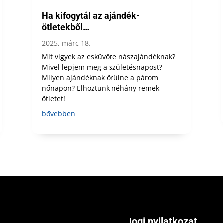
Ha kifogytál az ajándék-
ötletekből…
2025, márc 18.
Mit vigyek az esküvőre nászajándéknak?
Mivel lepjem meg a születésnapost?
Milyen ajándéknak örülne a párom
nőnapon? Elhoztunk néhány remek
ötletet!
bővebben
Jogi nyilatkozat