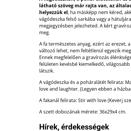
látható szöveg már rajta van, az általa
helyezzük el
, ha másképp nem kéred, akk
vágódeszka felső sarkába vagy a hátuljára
megjegyzésben jelezheted. A kért gravíroz
meg.
A fa természetes anyag, ezért az erezet, a
változó lehet, nem feltétlenül egyezik meg
Ennek megfelelően a gravírozás élénksége
felületen kevésbé kiemelkedő, világosabb
látszik.
A vágódeszka és a poháralátét felirata: Ma
love and laughter. (Legyen ebben a házba
A fakanál felirata: Stir with love (Keverj sz
A szett dobozának mérete: 36x29x4 cm.
Hírek, érdekességek