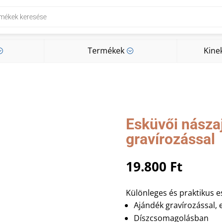
Termékek
Kine
;
;
Termékek
Kine
;
;
Esküvői násza
gravírozással
19.800
Ft
Különleges és praktikus e
Ajándék gravírozással, e
Díszcsomagolásban