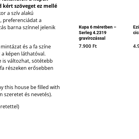
d kért szöveget ez mellé
or a szív alakú
, preferenciádat a
ás barna színnel jelenik
Kupa 6 méretben –
Ez
Serleg 4.2319
ci
gravírozással
7.900
Ft
4.
 mintázat és a fa színe
 a képen láthatóval.
 is változhat, sötétebb
 fa részeken erősebben
y this house be filled with
n szeretet és nevetés).
eretettel)