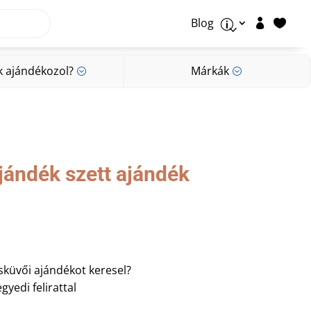
Blog


p
k ajándékozol?
Márkák
;
;
k ajándékozol?
Márkák
;
;
jándék szett ajándék
sküvői ajándékot keresel?
gyedi felirattal