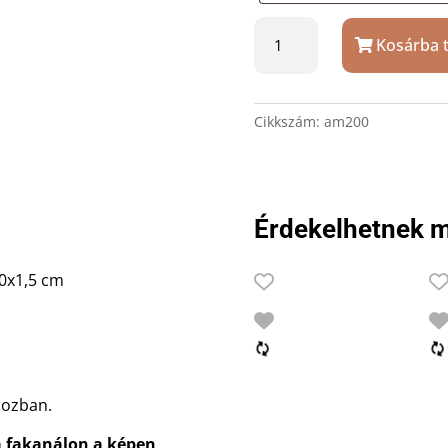
Esküvői
Kosárba 
nászajándék
szett
ajándék
gravírozással
Cikkszám:
am200
mennyiség
Érdekelhetnek m
20x1,5 cm
obozban.
a fakanálon a képen