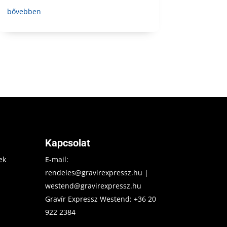
bővebben
Kapcsolat
ek
E-mail:
rendeles@gravirexpressz.hu
|
westend@gravirexpressz.hu
Gravír Expressz Westend:
+36 20
922 2384