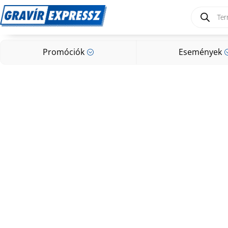
Products
search
Promóciók
Események
;
Promóciók
Események
;