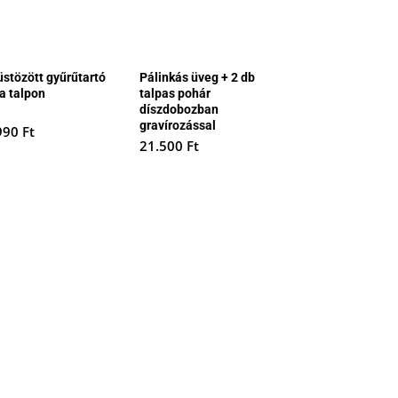
üstözött gyűrűtartó
Pálinkás üveg + 2 db
ca talpon
talpas pohár
díszdobozban
gravírozással
990
Ft
21.500
Ft