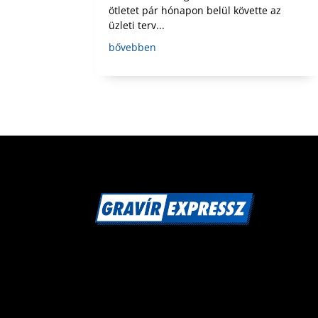
ötletet pár hónapon belül követte az
üzleti terv...
bővebben