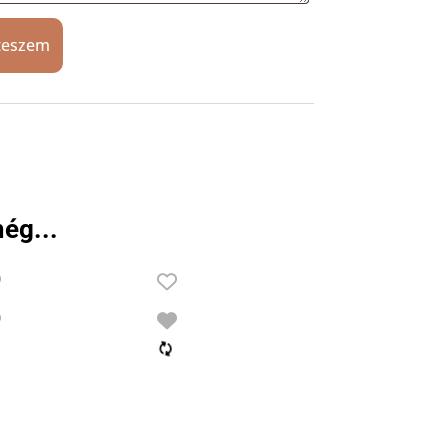
teszem
ég...