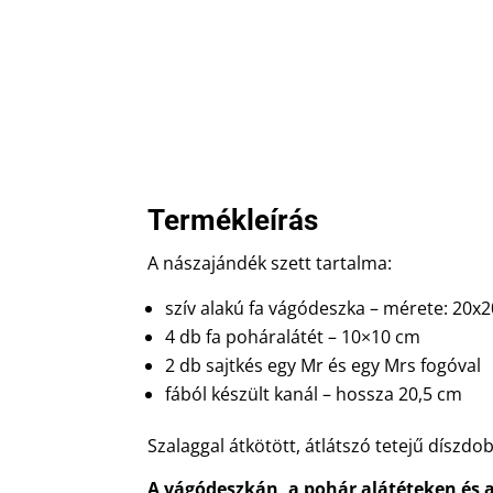
Termékleírás
A nászajándék szett tartalma:
szív alakú fa vágódeszka – mérete: 20x
4 db fa poháralátét – 10×10 cm
2 db sajtkés egy Mr és egy Mrs fogóval
fából készült kanál – hossza 20,5 cm
Szalaggal átkötött, átlátszó tetejű díszd
A vágódeszkán, a pohár alátéteken és 