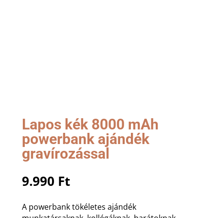
Lapos kék 8000 mAh
powerbank ajándék
gravírozással
9.990
Ft
A powerbank tökéletes ajándék
munkatársaknak, kollégáknak, barátoknak