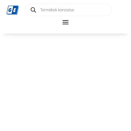
Products
search