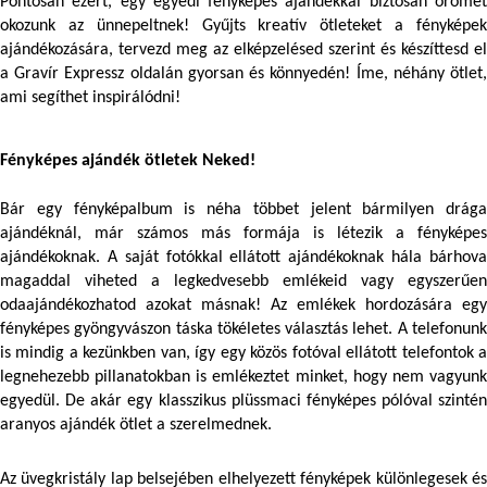
Pontosan ezért, egy egyedi fényképes ajándékkal biztosan örömet 
okozunk az ünnepeltnek! Gyűjts kreatív ötleteket a fényképek 
ajándékozására, tervezd meg az elképzelésed szerint és készíttesd el 
a Gravír Expressz oldalán gyorsan és könnyedén! Íme, néhány ötlet, 
ami segíthet inspirálódni! 
Fényképes ajándék ötletek Neked!
Bár egy fényképalbum is néha többet jelent bármilyen drága 
ajándéknál, már számos más formája is létezik a fényképes 
ajándékoknak. A saját fotókkal ellátott ajándékoknak hála bárhova 
magaddal viheted a legkedvesebb emlékeid vagy egyszerűen 
fényképes gyöngyvászon táska
 tökéletes választás lehet. A telefonunk
is mindig a kezünkben van, így egy közös fotóval ellátott telefontok a 
legnehezebb pillanatokban is emlékeztet minket, hogy nem vagyunk 
egyedül. De akár egy klasszikus plüssmaci fényképes pólóval szintén 
aranyos ajándék ötlet a szerelmednek. 
Az üvegkristály lap belsejében elhelyezett fényképek különlegesek és 