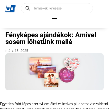
Products
search
Fényképes ajándékok: Amivel
sosem lőhetünk mellé
márc 18, 2025
Egyetlen fotó képes ezernyi emléket és kedves pillanatot visszaidézni. 