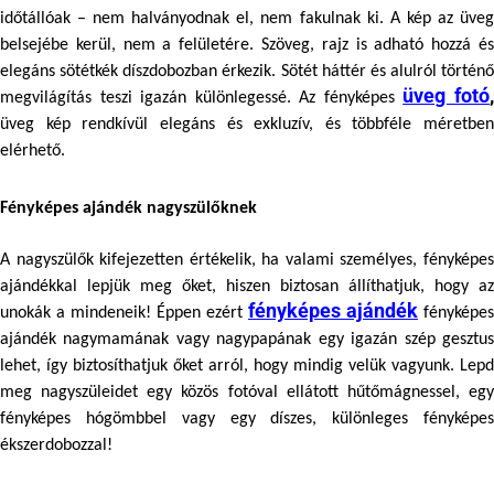
időtállóak – nem halványodnak el, nem fakulnak ki. A kép az üveg 
belsejébe kerül, nem a felületére. Szöveg, rajz is adható hozzá és 
elegáns sötétkék díszdobozban érkezik. Sötét háttér és alulról történő 
üveg fotó
megvilágítás teszi igazán különlegessé. Az fényképes 
üveg kép rendkívül elegáns és exkluzív, és többféle méretben 
elérhető.
Fényképes ajándék nagyszülőknek
A nagyszülők kifejezetten értékelik, ha valami személyes, fényképes 
ajándékkal lepjük meg őket, hiszen biztosan állíthatjuk, hogy az 
fényképes ajándék
unokák a mindeneik! Éppen ezért 
 fényképes 
ajándék nagymamának vagy nagypapának egy igazán szép gesztus 
lehet, így biztosíthatjuk őket arról, hogy mindig velük vagyunk. Lepd 
meg nagyszüleidet egy 
közös fotóval ellátott hűtőmágnessel
fényképes hógömbbel
 vagy egy díszes, különleges 
fényképes
ékszerdobozzal
! 