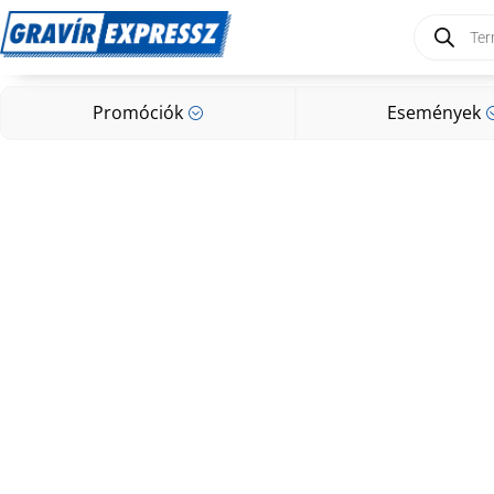
Products
search
Promóciók
Események
;
Promóciók
Események
;