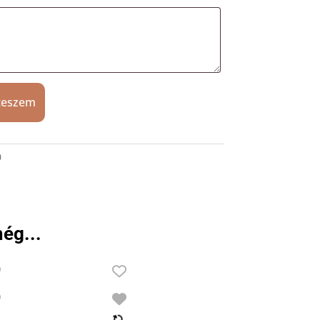
teszem
0
ég...