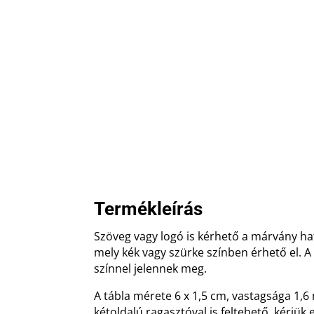
Termékleírás
Szöveg vagy logó is kérhető a márvány h
mely kék vagy szürke színben érhető el. A
színnel jelennek meg.
A tábla mérete 6 x 1,5 cm, vastagsága 1,
kétoldalú ragasztóval is feltehető, kérjü