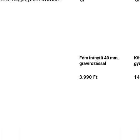
Fém iránytű 40 mm,
Kö
gravírozással
gy
3.990
Ft
14