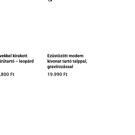
vekkel kirakott
Ezüstözött modern
űrűtartó – leopárd
kivonat tartó talppal,
gravírozással
.800
Ft
19.990
Ft