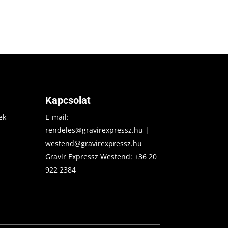
Kapcsolat
ek
E-mail:
rendeles@gravirexpressz.hu
|
westend@gravirexpressz.hu
Gravír Expressz Westend:
+36 20
922 2384