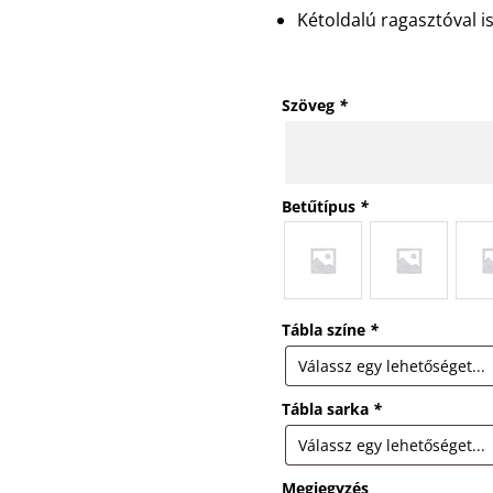
Kétoldalú ragasztóval is
Szöveg
*
Betűtípus
*
Tábla színe
*
Tábla sarka
*
Megjegyzés