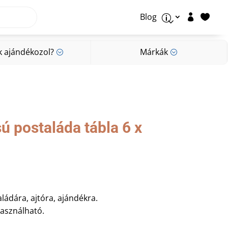
Blog


p
k ajándékozol?
Márkák
;
;
k ajándékozol?
Márkák
;
;
ú postaláda tábla 6 x
ládára, ajtóra, ajándékra.
használható.