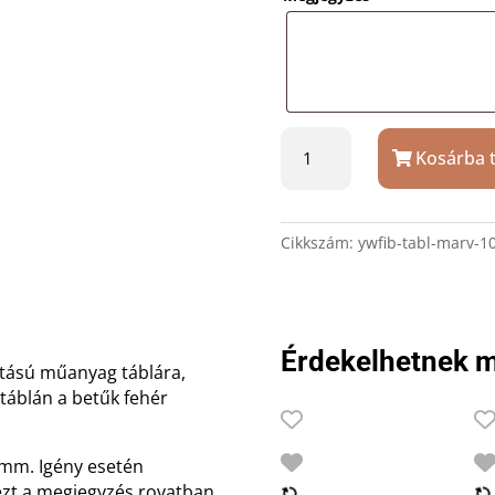
Márvány
Kosárba 
hatású
postaláda
tábla
6
Cikkszám:
ywfib-tabl-marv-1
x
1,5
cm
mennyiség
Érdekelhetnek m
atású műanyag táblára,
 táblán a betűk fehér
6 mm. Igény esetén
k ezt a megjegyzés rovatban