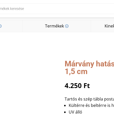
Termékek
Kine
;
;
Termékek
Kine
;
;
Márvány hatás
1,5 cm
4.250
Ft
Tartós és szép tábla posta
Kültérre és beltérre is 
UV álló