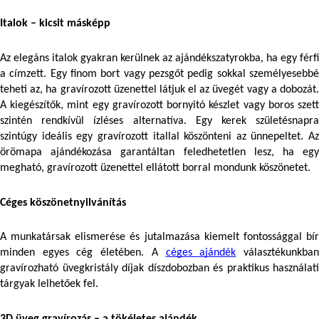
Italok – kicsit másképp
Az elegáns italok gyakran kerülnek az ajándékszatyrokba, ha egy férfi 
a címzett. Egy finom bort vagy pezsgőt pedig sokkal személyesebbé 
teheti az, ha gravírozott üzenettel látjuk el az üvegét vagy a dobozát. 
A kiegészítők, mint egy gravírozott bornyitó készlet vagy boros szett 
szintén rendkívül ízléses alternatíva. Egy kerek születésnapra 
szintúgy ideális egy gravírozott itallal köszönteni az ünnepeltet. Az 
örömapa ajándékozása garantáltan feledhetetlen lesz, ha egy 
megható, gravírozott üzenettel ellátott borral mondunk köszönetet.
Céges köszönetnyilvánítás
A munkatársak elismerése és jutalmazása kiemelt fontossággal bír 
minden egyes cég életében. A 
céges ajándék
 választékunkban
gravírozható üvegkristály díjak díszdobozban és praktikus használati 
tárgyak lelhetőek fel.
3D üveg gravírozás – a tökéletes ajándék