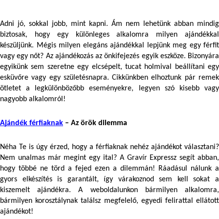
Adni jó, sokkal jobb, mint kapni. Ám nem lehetünk abban mindig 
biztosak, hogy egy különleges alkalomra milyen ajándékkal 
készüljünk. Mégis milyen elegáns ajándékkal lepjünk meg egy férfit 
vagy egy nőt? Az ajándékozás az önkifejezés egyik eszköze. Bizonyára 
egyikünk sem szeretne egy elcsépelt, tucat holmival beállítani egy 
esküvőre vagy egy születésnapra. Cikkünkben elhoztunk pár remek 
ötletet a legkülönbözőbb eseményekre, legyen szó kisebb vagy 
nagyobb alkalomról!
Ajándék férfiaknak
 – Az örök dilemma
Néha Te is úgy érzed, hogy a férfiaknak nehéz ajándékot választani? 
Nem unalmas már megint egy ital? A Gravír Expressz segít abban, 
hogy többé ne törd a fejed ezen a dilemmán! Ráadásul nálunk a 
gyors elkészítés is garantált, így várakoznod sem kell sokat a 
kiszemelt ajándékra. A weboldalunkon bármilyen alkalomra, 
bármilyen korosztálynak találsz megfelelő, egyedi felirattal ellátott 
ajándékot!