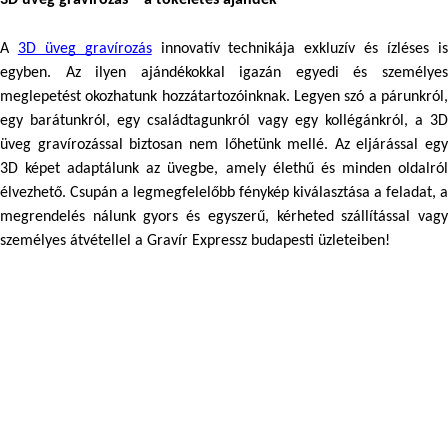
A 
3D üveg gravírozás
 innovatív technikája exkluzív és ízléses is
egyben. Az ilyen ajándékokkal igazán egyedi és személyes 
meglepetést okozhatunk hozzátartozóinknak. Legyen szó a párunkról, 
egy barátunkról, egy családtagunkról vagy egy kollégánkról, a 3D 
üveg gravírozással biztosan nem lőhetünk mellé. Az eljárással egy 
3D képet adaptálunk az üvegbe, amely élethű és minden oldalról 
élvezhető. Csupán a legmegfelelőbb fénykép kiválasztása a feladat, a 
m
egrendelés nálunk gyors és egyszerű, kérheted szállítással vagy 
személyes átvétellel a Gravír Expressz budapesti üzleteiben!