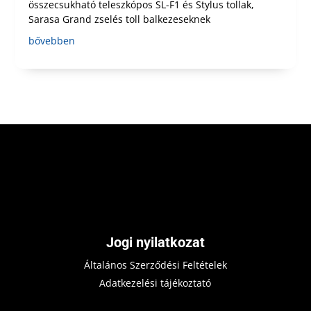
összecsukható teleszkópos SL-F1 és Stylus tollak,
Sarasa Grand zselés toll balkezeseknek
bővebben
Jogi nyilatkozat
Általános Szerződési Feltételek
Adatkezelési tájékoztató