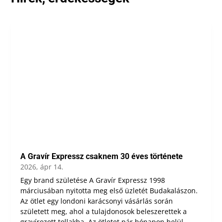
A Gravír Expressz csaknem 30 éves története
2026, ápr 14.
Egy brand születése A Gravír Expressz 1998
márciusában nyitotta meg első üzletét Budakalászon.
Az ötlet egy londoni karácsonyi vásárlás során
született meg, ahol a tulajdonosok beleszerettek a
gravírozott tollakba. Az ötletet pár hónapon belül