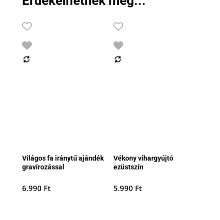
Érdekelhetnek még...
Világos fa iránytű ajándék
Vékony vihargyújtó
gravírozással
ezüstszín
6.990
Ft
5.990
Ft