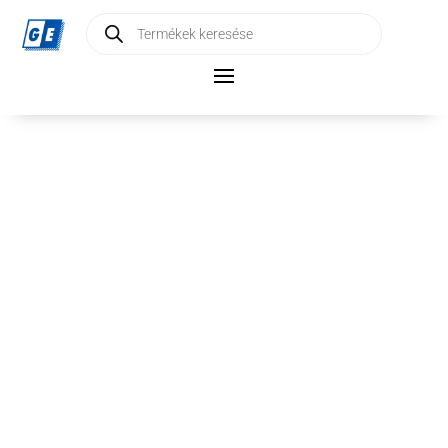
Products
search