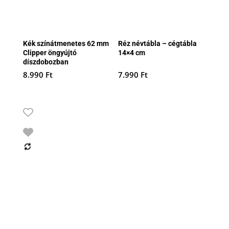
Kék színátmenetes 62 mm
Réz névtábla – cégtábla
Clipper öngyújtó
14×4 cm
díszdobozban
8.990
Ft
7.990
Ft