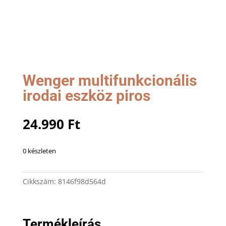
Wenger multifunkcionális
irodai eszköz piros
24.990
Ft
0 készleten
Cikkszám:
8146f98d564d
Termékleírás