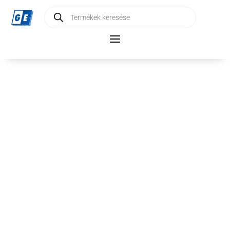
Products
search