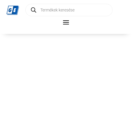
Products
search