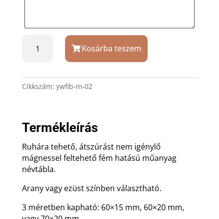
Mágneses
Kosárba teszem
névtábla
kitűző
mennyiség
Cikkszám:
ywfib-m-02
Termékleírás
Ruhára tehető, átszúrást nem igénylő
mágnessel feltehető fém hatású műanyag
névtábla.
Arany vagy ezüst színben választható.
3 méretben kapható: 60×15 mm, 60×20 mm,
vagy 70×20 mm