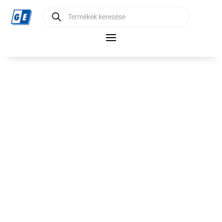
Products
search