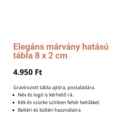
Elegáns márvány hatású
tábla 8 x 2 cm
4.950
Ft
Gravírozott tábla ajtóra, postaládára.
Név és logó is kérhető rá.
Kék és szürke színben fehér betűkkel.
Beltéri és kültéri használatra