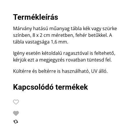
2
cm
Termékleírás
mennyiség
Márvány hatású műanyag tábla kék vagy szürke
színben, 8 x 2 cm méretben, fehér betűkkel. A
tábla vastagsága 1,6 mm.
Igény esetén kétoldalú ragasztóval is feltehető,
kérjük ezt a megjegyzés rovatban tüntesd fel.
Kültérre és beltérre is használható, UV álló.
Kapcsolódó termékek