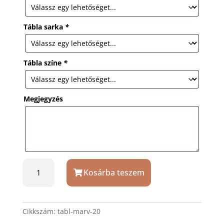
Tábla sarka
*
Tábla színe
*
Megjegyzés
Elegáns
Kosárba teszem
márvány
hatású
tábla
8
Cikkszám:
tabl-marv-20
x