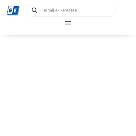
Products
search