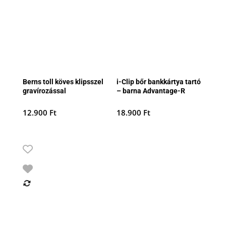
Berns toll köves klipsszel
i-Clip bőr bankkártya tartó
gravírozással
– barna Advantage-R
12.900
Ft
18.900
Ft