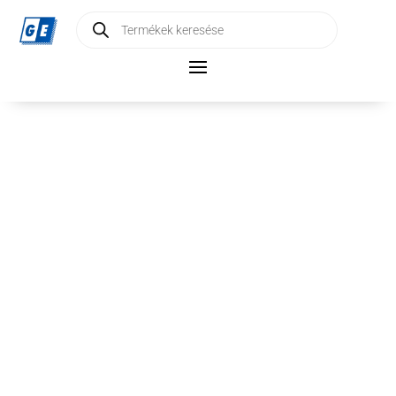
Products
search