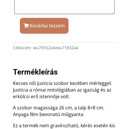
Kosárba teszem
Justicia
szobor
mérleggel
Cikkszám:
wu76552a4/wu71832a4
mennyiség
Termékleírás
Kecses női Justicia szobor kezében mérleggel.
Justicia a római mitológiában az igazság és az
erkölcsi erő istennője volt.
A szobor magassága 26 cm, a talp 8×8 cm.
Anyaga fém bevonatú műgyanta.
Ez a termék nem gravírozható, kérés esetén kis