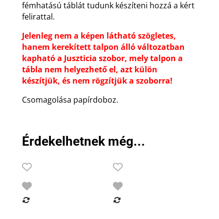
fémhatású táblát tudunk készíteni hozzá a kért
felirattal.
Jelenleg nem a képen látható szögletes,
hanem kerekített talpon álló változatban
kapható a Juszticia szobor, mely talpon a
tábla nem helyezhető el, azt külön
készítjük, és nem rögzítjük a szoborra!
Csomagolása papírdoboz.
Érdekelhetnek még...