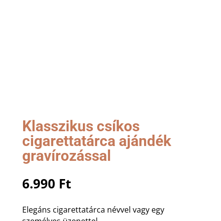
Klasszikus csíkos
cigarettatárca ajándék
gravírozással
6.990
Ft
Elegáns cigarettatárca névvel vagy egy
személyes üzenettel.