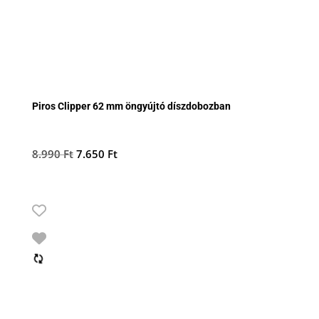
Piros Clipper 62 mm öngyújtó díszdobozban
Original
Current
8.990
Ft
7.650
Ft
price
price
was:
is:
8.990 Ft.
7.650 Ft.