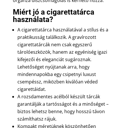
organza díszcsomagolás is kérhető hozzá.
Miért jó a cigarettatárca
használata?
A cigarettatárca használatával a stílus és a
praktikusság találkozik. A gravírozott
cigarettatárcák nem csak egyszerű
tárolóeszközök, hanem az egyéniség igazi
kifejezői és eleganciát sugároznak.
Lehetőséget nyújtanak arra, hogy
mindennapokba egy csipetnyi luxust
csempéssz, miközben kiválóan véded
cigarettáidat.
A rozsdamentes acélból készült tárcák
garantálják a tartósságot és a minőséget –
biztos lehetsz benne, hogy hosszú távon
számíthatsz rájuk.
Kompakt méretüknek köszönhetően