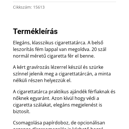
gravírozással
Cikkszám:
15613
mennyiség
Termékleírás
Elegáns, klasszikus cigarettatárca. A belső
leszorítás fém lappal van megoldva. 20 szál
normál méretű cigaretta fér el benne.
A kért gravírozás lézerrel készül és szürke
színnel jelenik meg a cigarettatárcán, a minta
nélküli részen helyezzük el.
A cigarettatárca praktikus ajándék férfiaknak és
nőknek egyaránt. Azon kívül hogy védi a
cigaretta szálakat, elegáns megjelenést is
biztosít.
Csomagolása papírdoboz, de opcionálisan