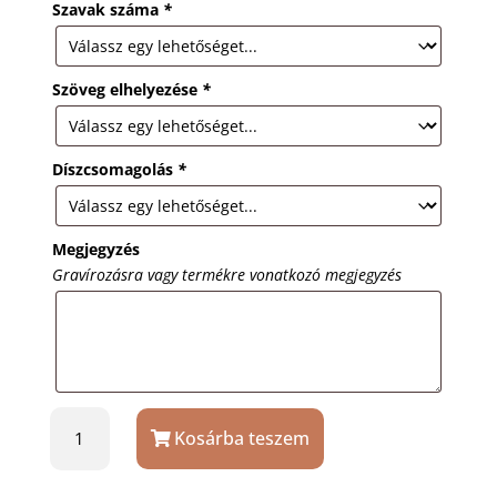
Szavak száma
*
Szöveg elhelyezése
*
Díszcsomagolás
*
Megjegyzés
Gravírozásra vagy termékre vonatkozó megjegyzés
Klasszikus
Kosárba teszem
csíkos
cigarettatárca
ajándék