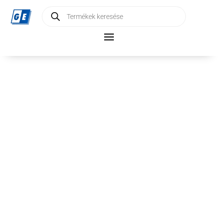
Products
search