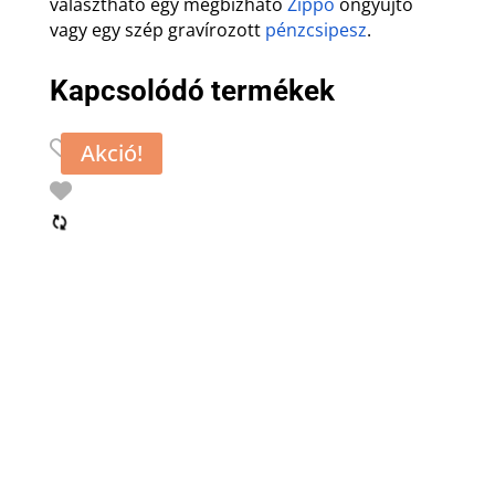
választható egy megbízható
Zippo
öngyújtó
vagy egy szép gravírozott
pénzcsipesz
.
Kapcsolódó termékek
Akció!