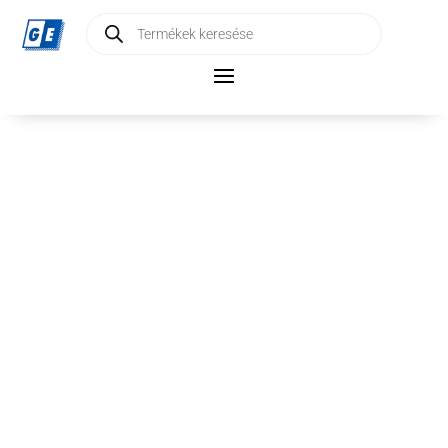
Products
search