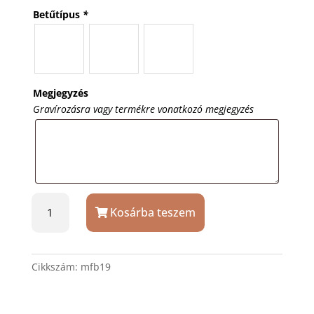
Betűtípus
*
Megjegyzés
Gravírozásra vagy termékre vonatkozó megjegyzés
Kutyabiléta
Kosárba teszem
cicabiléta
rózsaszín
kör
3
Cikkszám:
mfb19
cm
mennyiség