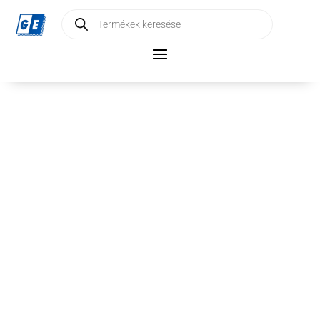
Products
search