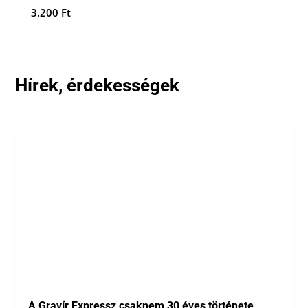
3.200
Ft
Hírek, érdekességek
A Gravír Expressz csaknem 30 éves története