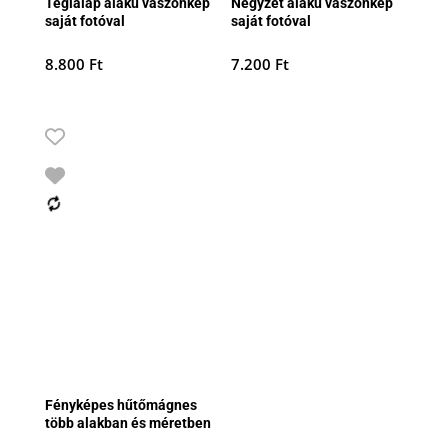
Téglalap alakú vászonkép
Négyzet alakú vászonkép
saját fotóval
saját fotóval
8.800
Ft
7.200
Ft
Fényképes hűtőmágnes
több alakban és méretben