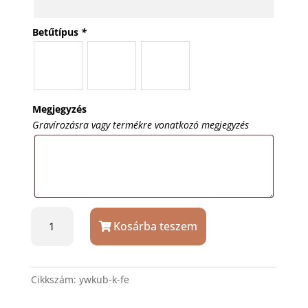
Betűtípus
*
Megjegyzés
Gravírozásra vagy termékre vonatkozó megjegyzés
Kutyabiléta
Kosárba teszem
macskabiléta
fekete
kör
mennyiség
Cikkszám:
ywkub-k-fe