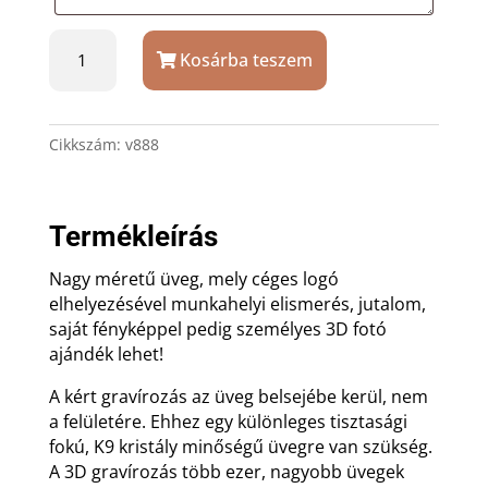
Üvegkristály
Kosárba teszem
vágott
sarkú
kocka
3D
Cikkszám:
v888
fotóval
8x8x8cm
mennyiség
Termékleírás
Nagy méretű üveg, mely céges logó
elhelyezésével munkahelyi elismerés, jutalom,
saját fényképpel pedig személyes 3D fotó
ajándék lehet!
A kért gravírozás az üveg belsejébe kerül, nem
a felületére. Ehhez egy különleges tisztasági
fokú, K9 kristály minőségű üvegre van szükség.
A 3D gravírozás több ezer, nagyobb üvegek