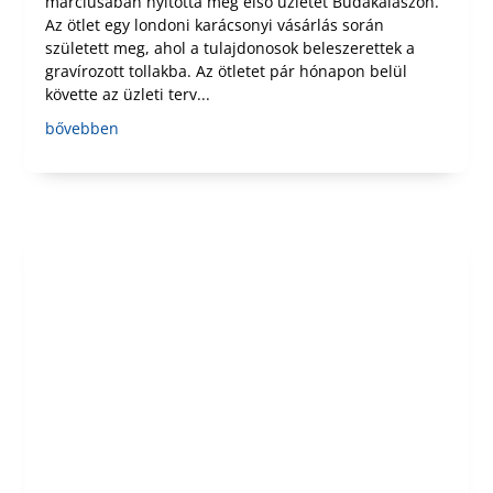
márciusában nyitotta meg első üzletét Budakalászon.
Az ötlet egy londoni karácsonyi vásárlás során
született meg, ahol a tulajdonosok beleszerettek a
gravírozott tollakba. Az ötletet pár hónapon belül
követte az üzleti terv...
bővebben