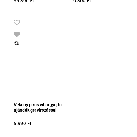
39.800
Ft
10.800
Ft
Vékony piros vihargyújtó
ajándék gravírozással
5.990
Ft