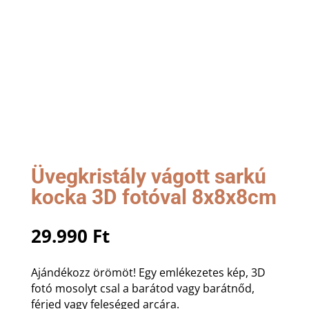
Üvegkristály vágott sarkú
kocka 3D fotóval 8x8x8cm
29.990
Ft
Ajándékozz örömöt! Egy emlékezetes kép, 3D
fotó mosolyt csal a barátod vagy barátnőd,
férjed vagy feleséged arcára.