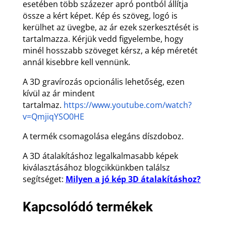
esetében több százezer apró pontból állítja
össze a kért képet. Kép és szöveg, logó is
kerülhet az üvegbe, az ár ezek szerkesztését is
tartalmazza. Kérjük vedd figyelembe, hogy
minél hosszabb szöveget kérsz, a kép méretét
annál kisebbre kell vennünk.
A 3D gravírozás opcionális lehetőség, ezen
kívül az ár mindent
tartalmaz.
https://www.youtube.com/watch?
v=QmjiqYSO0HE
A termék csomagolása elegáns díszdoboz.
A 3D átalakításhoz legalkalmasabb képek
kiválasztásához blogcikkünkben találsz
segítséget:
Milyen a jó kép 3D átalakításhoz?
Kapcsolódó termékek