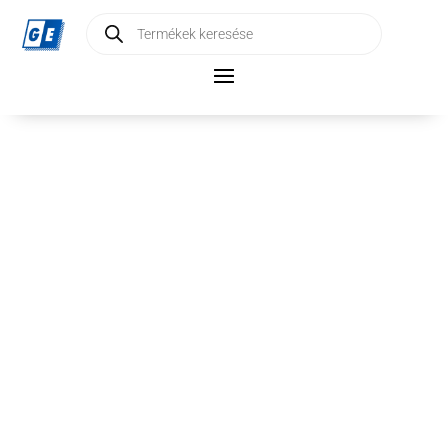
Products
search