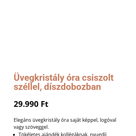
Üvegkristály óra csiszolt
széllel, díszdobozban
29.990
Ft
Elegáns üvegkristály óra saját képpel, logóval
vagy szöveggel.
Tökéletes ajándék kollégáknak, nyugdíj