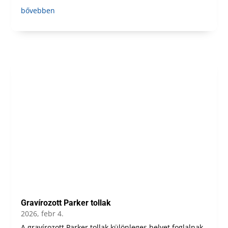
bővebben
Gravírozott Parker tollak
2026, febr 4.
A gravírozott Parker tollak különleges helyet foglalnak