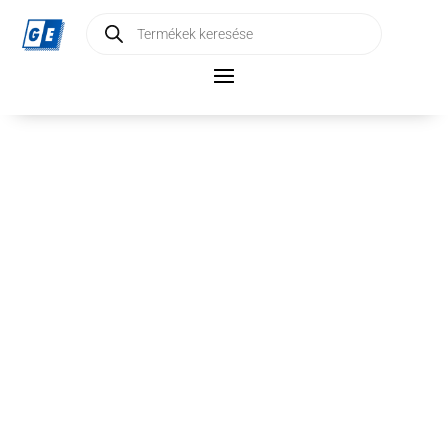
Products
search