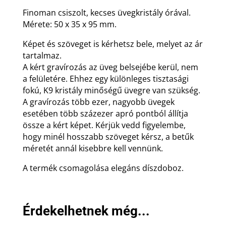
Finoman csiszolt, kecses üvegkristály órával.
Mérete: 50 x 35 x 95 mm.
Képet és szöveget is kérhetsz bele, melyet az ár
tartalmaz.
A kért gravírozás az üveg belsejébe kerül, nem
a felületére. Ehhez egy különleges tisztasági
fokú, K9 kristály minőségű üvegre van szükség.
A gravírozás több ezer, nagyobb üvegek
esetében több százezer apró pontból állítja
össze a kért képet. Kérjük vedd figyelembe,
hogy minél hosszabb szöveget kérsz, a betűk
méretét annál kisebbre kell vennünk.
A termék csomagolása elegáns díszdoboz.
Érdekelhetnek még...