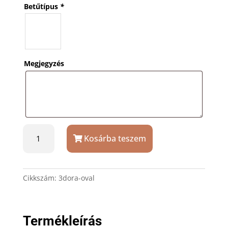
Betűtípus
*
Megjegyzés
Üvegkristály
Kosárba teszem
óra
csiszolt
széllel,
díszdobozban
Cikkszám:
3dora-oval
mennyiség
Termékleírás