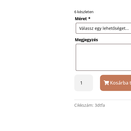
6 készleten
Méret
*
Megjegyzés
Fa
Kosárba 
talp
3D
üvegkristály
kockához
Cikkszám:
3dtfa
és
hasábhoz
mennyiség