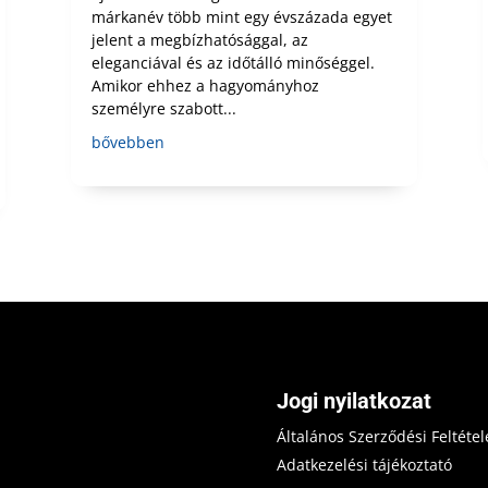
márkanév több mint egy évszázada egyet
jelent a megbízhatósággal, az
eleganciával és az időtálló minőséggel.
Amikor ehhez a hagyományhoz
személyre szabott...
bővebben
Jogi nyilatkozat
Általános Szerződési Feltétel
Adatkezelési tájékoztató