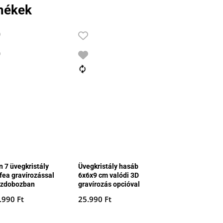
mékek
n 7 üvegkristály
Üvegkristály hasáb
ófea gravírozással
6x6x9 cm valódi 3D
szdobozban
gravírozás opcióval
.990
Ft
25.990
Ft