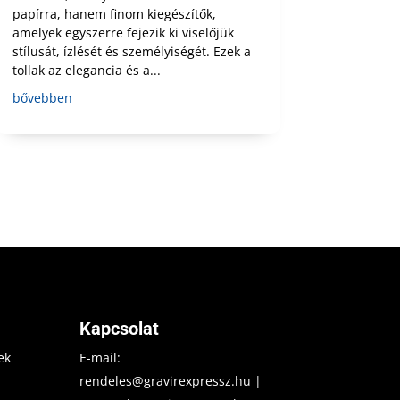
papírra, hanem finom kiegészítők,
amelyek egyszerre fejezik ki viselőjük
stílusát, ízlését és személyiségét. Ezek a
tollak az elegancia és a...
bővebben
Kapcsolat
ek
E-mail:
rendeles@gravirexpressz.hu
|