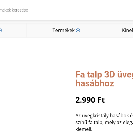
Termékek
Kine
;
;
Termékek
Kine
;
;
Fa talp 3D üve
hasábhoz
2.990
Ft
Az üvegkristály hasábok é
színű fa talp, mely az el
kiemeli.