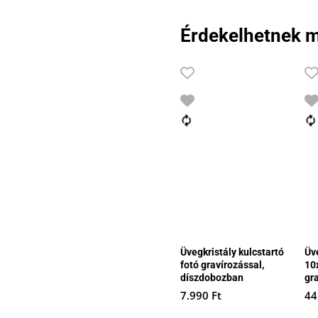
Érdekelhetnek m
Üvegkristály kulcstartó
Üv
fotó gravírozással,
10
díszdobozban
gr
7.990
Ft
44