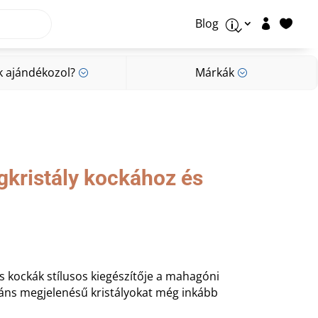
Blog


p
k ajándékozol?
Márkák
;
;
k ajándékozol?
Márkák
;
;
gkristály kockához és
s kockák stílusos kiegészítője a mahagóni
egáns megjelenésű kristályokat még inkább