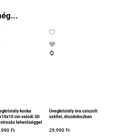
ég...
egkristály kocka
Üvegkristály óra csiszolt
x10x10 cm valódi 3D
széllel, díszdobozban
avírozás lehetőséggel
.990
Ft
29.990
Ft