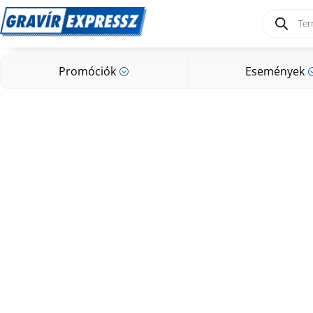
Products
search
Promóciók
Események
;
Promóciók
Események
;