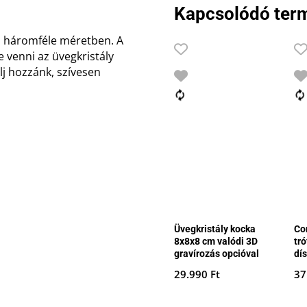
Kapcsolódó ter
z háromféle méretben. A
 venni az üvegkristály
lj hozzánk, szívesen
Üvegkristály kocka
Co
8x8x8 cm valódi 3D
tr
gravírozás opcióval
dí
29.990
Ft
37